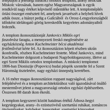
felépüljön a jelenlegi miskolci ortodox templom, amely nemcsak
Miskolc városának, hanem egész Magyarországnak is egyik
rendkívül nagy értéket képviselő műemléke lett. A templomépítés
óriási összeget emésztett fel, amelynek javarészét a helybeli hívek
adták össze, a hiányt pedig a Galíciából és Orosz-Lengyelországból
időnként idelátogató görög kereskedők kegyeletes adományaiból
fedezték.
A templom ikonosztázionját
Jankovics Miklós egri
faszobrász
faragta, a mennyezeti freskó megfestésére az
egyházközség
Anton Kuchelmeister bécsi akadémiai
festőművészt
kérte fel. Az ikonosztázion képeit részben ukrán
ikonfestők, részben Kuchelmeister festette. Mind Jankovics, mind
Kuchelmeister dolgozott a budapesti Nagyboldogasszony, illetve az
egri Szent Miklós ortodox templomban. A miskolci templomot
1806-ban Dioniszije (Popovics) budai püspök szentelte fel a Szent
Háromság tiszteletére, nagy egyházi ünnepség keretében.
A 16 méter magas ikonosztázion roppant nagyságával, zárt
felépítésével és a templom architektúrához való igazodásával önálló
mesterművet jelent a magyarországi ortodox egyházi építészetben.
Összesen 88 darab ikon ékesíti.
A templom kegyszerei között hatalmas értékű Áthosz-hegyi
kegytárgyakat, arany- és ezüstszövésű szertartási ruhákat, zománcos
ötvösműveket, kelyheket, kereszteket, szertartási könyveket