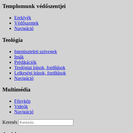
Templomunk védőszentjei
Ereklyék
Védőszentek
Navigáció
Teológia
Istentiszteleti szövegek
Imák
Prédikációk
Teológiai írások, fordítások
Lelkeségi írások, fordítások
Navigáció
Multimédia
Fénykép
Videók
Navigáció
Keresés