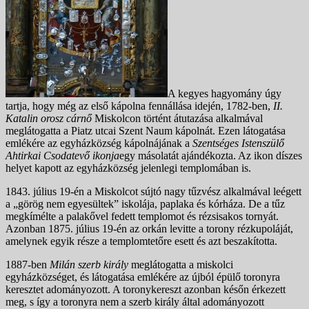
A kegyes hagyomány úgy
tartja, hogy még az első kápolna fennállása idején, 1782-ben,
II.
Katalin orosz cárnő
Miskolcon történt átutazása alkalmával
meglátogatta a Piatz utcai Szent Naum kápolnát. Ezen látogatása
emlékére az egyházközség kápolnájának a
Szentséges Istenszülő
Ahtirkai Csodatevő ikonja
egy másolatát ajándékozta. Az ikon díszes
helyet kapott az egyházközség jelenlegi templomában is.
1843. július 19-én a Miskolcot sújtó nagy tűzvész alkalmával leégett
a „görög nem egyesültek” iskolája, paplaka és kórháza. De a tűz
megkímélte a palakővel fedett templomot és rézsisakos tornyát.
Azonban 1875. július 19-én az orkán levitte a torony rézkupoláját,
amelynek egyik része a templomtetőre esett és azt beszakította.
1887-ben
Milán szerb király
meglátogatta a miskolci
egyházközséget, és látogatása emlékére az újból épülő toronyra
keresztet adományozott. A toronykereszt azonban későn érkezett
meg, s így a toronyra nem a szerb király által adományozott