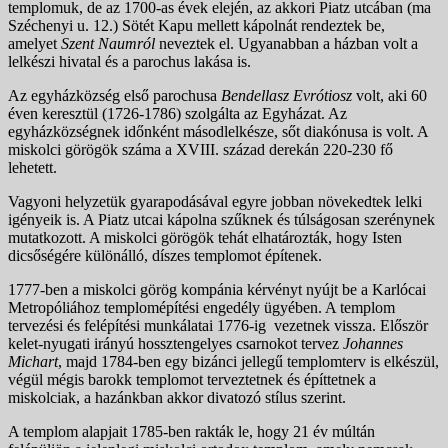
templomuk, de az 1700-as évek elején, az akkori Piatz utcában (ma
Széchenyi u. 12.) Sötét Kapu mellett kápolnát rendeztek be,
amelyet
Szent Naumról
neveztek el. Ugyanabban a házban volt a
lelkészi hivatal és a parochus lakása is.
Az egyházközség első parochusa
Bendellasz Evrótiosz
volt, aki 60
éven keresztül (1726-1786) szolgálta az Egyházat. Az
egyházközségnek időnként másodlelkésze, sőt diakónusa is volt. A
miskolci görögök száma a XVIII. század derekán 220-230 fő
lehetett.
Vagyoni helyzetük gyarapodásával egyre jobban növekedtek lelki
igényeik is. A Piatz utcai kápolna szűknek és túlságosan szerénynek
mutatkozott. A miskolci görögök tehát elhatározták, hogy Isten
dicsőségére különálló, díszes templomot építenek.
1777-ben a miskolci görög kompánia kérvényt nyújt be a Karlócai
Metropóliához templomépítési engedély ügyében. A templom
tervezési és felépítési munkálatai 1776-ig vezetnek vissza. Először
kelet-nyugati irányú hossztengelyes csarnokot tervez
Johannes
Michart
, majd 1784-ben egy bizánci jellegű templomterv is elkészül,
végül mégis barokk templomot terveztetnek és építtetnek a
miskolciak, a hazánkban akkor divatozó stílus szerint.
A templom alapjait 1785-ben rakták le, hogy 21 év múltán