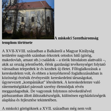
A miskolci Szentháromság
templom története
A XVII-XVIII. században a Balkánról a Magyar Királyság
területére nagyobb számban érkeztek ortodox hitű (görög,
makedovlah, arnaut stb.) családok – a török birodalom alattvalói –,
akik az ország jelentősebb, élénk gazdasági tevékenységet folytató
városaiban telepedtek le és kezdtek új életet. Főfoglalkozásuk a
kereskedelem volt, és ebben a kenyérkereső foglalkozásukban is
közösségi érzésük érvényesült: kereskedelmi társaságokat,
úgynevezett „kompániákat” létesítettek. A kereskedelemre való
rátermettségükkel párosult szerény életmódjuk révén
meggazdagodtak. De vagyonuk folytonos növekedésével
párhuzamban állott áldozatkészségük, különösen egyházközségeik
alapítása és fejlesztése tekintetében.
A miskolci görögöknek a XVII. században még nem volt