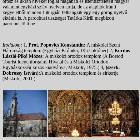
orosz és ukrán híveket foglal magában és istentiszteleteit magyar
valamint egyházi szláv nyelven tartja, de az alapítók iránti
kegyeletből minden Liturgián felhangzik egy-egy görög nyelvű
ekténia is. A parochusi tisztséget Tatárka Kirill megbízott
parochus tölti be.
————————————-
Irodalom:
1,
Prot. Popovics Konstantin:
A miskolci Szent
Háromság templom (Egyházi Krónika, 1957 október) 2,
Kordos
László-Pikó Mózes:
A miskolci ortodox templom (A Borsod
Tourist Idegenforgalmi Hivatal és a Miskolci Ortodox
Egyházközség közös kiadványa, Miskolc, 1975.) 3,
(szerk.
Dobrossy István):
A miskolci ortodox templom és sírkertje
(Miskolc, 2001.)