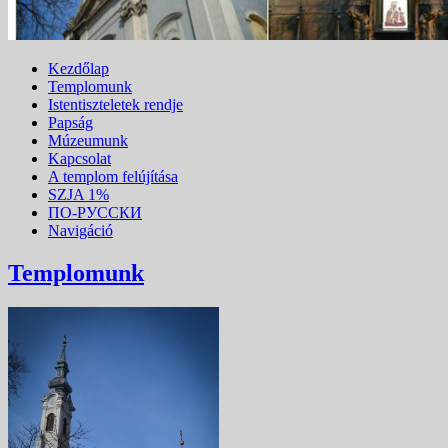
Kezdőlap
Templomunk
Istentiszteletek rendje
Papság
Múzeumunk
Kapcsolat
A templom felújítása
SZJA 1%
ПО-РУССКИ
Navigáció
Templomunk