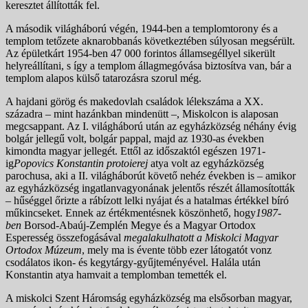
keresztet állították fel.
A második világháború végén, 1944-ben a templomtorony és a
templom tetőzete aknarobbanás következtében súlyosan megsérült.
Az épületkárt 1954-ben 47 000 forintos államsegéllyel sikerült
helyreállítani, s így a templom állagmegóvása biztosítva van, bár a
templom alapos külső tatarozásra szorul még.
A hajdani görög és makedovlah családok lélekszáma a XX.
századra – mint hazánkban mindenütt –, Miskolcon is alaposan
megcsappant. Az I. világháború után az egyházközség néhány évig
bolgár jellegű volt, bolgár pappal, majd az 1930-as években
kimondta magyar jellegét. Ettől az időszaktól egészen 1971-
ig
Popovics Konstantin protoierej
atya volt az egyházközség
parochusa, aki a II. világháborút követő nehéz években is – amikor
az egyházközség ingatlanvagyonának jelentős részét államosították
– hűséggel őrizte a rábízott lelki nyájat és a hatalmas értékkel bíró
műkincseket. Ennek az értékmentésnek köszönhető, hogy
1987-
ben
Borsod-Abaúj-Zemplén Megye és a Magyar Ortodox
Esperesség összefogásával
megalakulhatott a Miskolci Magyar
Ortodox Múzeum
, mely ma is évente több ezer látogatót vonz
csodálatos ikon- és kegytárgy-gyűjteményével. Halála után
Konstantin atya hamvait a templomban temették el.
A miskolci Szent Háromság egyházközség ma elsősorban magyar,