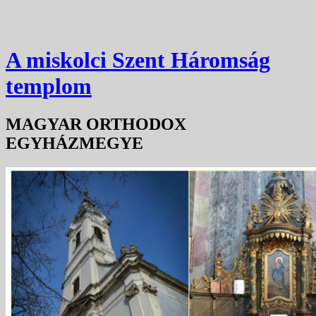
A miskolci Szent Háromság
templom
MAGYAR ORTHODOX
EGYHÁZMEGYE