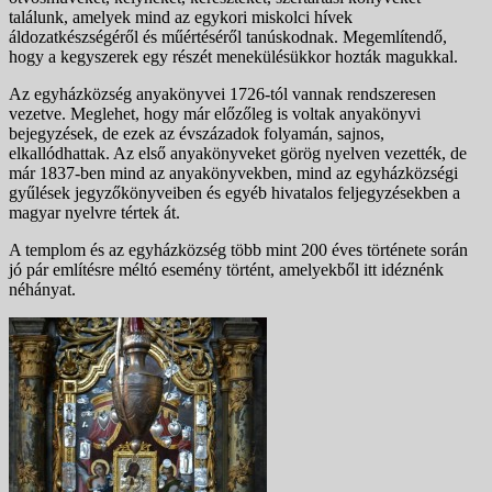
találunk, amelyek mind az egykori miskolci hívek
áldozatkészségéről és műértéséről tanúskodnak. Megemlítendő,
hogy a kegyszerek egy részét menekülésükkor hozták magukkal.
Az egyházközség anyakönyvei 1726-tól vannak rendszeresen
vezetve. Meglehet, hogy már előzőleg is voltak anyakönyvi
bejegyzések, de ezek az évszázadok folyamán, sajnos,
elkallódhattak. Az első anyakönyveket görög nyelven vezették, de
már 1837-ben mind az anyakönyvekben, mind az egyházközségi
gyűlések jegyzőkönyveiben és egyéb hivatalos feljegyzésekben a
magyar nyelvre tértek át.
A templom és az egyházközség több mint 200 éves története során
jó pár említésre méltó esemény történt, amelyekből itt idéznénk
néhányat.