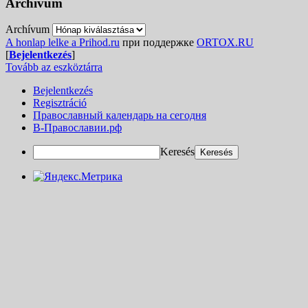
Archívum
Archívum
A honlap lelke a Prihod.ru
при поддержке
ORTOX.RU
[
Bejelentkezés
]
Tovább az eszköztárra
Bejelentkezés
Regisztráció
Православный календарь на сегодня
В-Православии.рф
Keresés