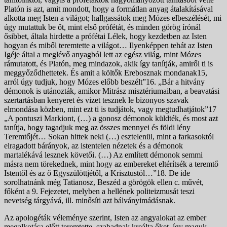
Platón is azt, amit mondott, hogy a formátlan anyag átalakításával
alkotta meg Isten a világot; hallgassátok meg Mózes elbeszélését, mi
úgy mutattuk be őt, mint első prófétát, és minden görög írónál
ősibbet, általa hirdette a prófétai Lélek, hogy kezdetben az Isten
hogyan és miből teremtette a világot… Ilyenképpen tehát az Isten
Igéje által a meglévő anyagból lett az egész világ, mint Mózes
rámutatott, és Platón, meg mindazok, akik így tanítják, amiről ti is
meggyőződhettetek. És amit a költők Erebosznak mondanak15,
arról úgy tudjuk, hogy Mózes előbb beszélt”16. „Bár a hitvány
démonok is utánozták, amikor Mitrász misztériumaiban, a beavatási
szertartásban kenyeret és vizet tesznek le bizonyos szavak
elmondása közben, mint ezt ti is tudjátok, vagy megtudhatjátok”17
„A pontuszi Markiont, (…) a gonosz démonok küldték, és most azt
tanítja, hogy tagadjuk meg az összes mennyei és földi lény
Teremtőjét… Sokan hittek neki (…) esztelenül, mint a farkasoktól
elragadott bárányok, az istentelen nézetek és a démonok
martalékává lesznek követői. (…) Az említett démonok semmi
másra nem törekednek, mint hogy az embereket eltérítsék a teremtő
Istentől és az ő Egyszülöttjétől, a Krisztustól…”18. De ide
sorolhatnánk még Tatianosz, Beszéd a görögök ellen c. művét,
főként a 9. Fejezetet, melyben a hellének politeizmusát teszi
nevetség tárgyává, ill. minősíti azt bálványimádásnak.
Az apologéták véleménye szerint, Isten az angyalokat az ember
megalkotása előtt teremtette, szabadnak kreálta őket, így maguk