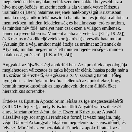
meglehetősen bizonytalan, velük szemben sokkal helyesebb az a
hívő meggyőződés, miszerint ezek is alá vannak vetve Krisztus
uralmának ([Isten] hatalmas erejének hatékonyságát Krisztusban
mutatta meg, amikor feltámasztotta halottaiból, és jobbjára állította a
mennyekben, minden fejedelemség és hatalmasság, erő és uralom,
és minden név fölé, amelyet nem csak ezen a világon említenek,
hanem a jövendőben is. Mindent a lába alá vetett… [Ef 1, 19-22]);
és Krisztus második eljövetelekor (parúzia) elvesztik hatalmukat
(Azután jön a vég, amikor majd átadja az uralmat az Istennek és
Atyának, miután megsemmisített minden fejedelemséget, minden
hatalmasságot és erőt. [1 Kor 15, 24]).
Angyalok az újszövetségi apokrifekben. Az apokrifek angeológiája
meglehetősen változatos és tarka képet tár elénk, hatása pedig már a
III. századtól érezhető, és egészen a XIV. századig hatott – főleg
nyugaton – a teológiai reflexióra. Jellemző az apokrifekre, hogy
bennük megsokasodnak az angyalnevek, de nem állítják őket
hierarchikus sorrendbe.
Érdekes az Epistula Apostolorum leírása az Ige megtestesüléséről
(XIII-XIV. fejezet), amely Krisztus földi Anyától való születését
angyal-metamorfózisként írja le. Eszerint Krisztus, az Atyától
alászállva egy sor angyali rendnek a formáját veszi magára, míg
végül Gábriel Arkangyal alakjában megjelenik az Istenszülőnél, és
felveszi Máriától az ember-alakot. Ennek az apokrif iratnak az a