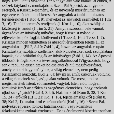
hogy Tertullianus viszont a Ter 6 angyalaira való utalást lát ebben, A
szüzek fátyláról c. munkájában. Szent Pál Apostol, az angyalok
szerepét, a Krisztus-esemény, és az üdvösség misztériumának az
egészére való tekintettel keresi. Az angyalok a tanúi a titokzatos
történéseknek (1 Kor 4, 9), melyeket az angyalok szemléltek (1 Tim
3, 16). Tanúi a teremtés rendjének (1 Kor 11, 10), őket szólítja a
közösség is tanúul (1 Tim 5, 21). Annyira szorosan bele vannak
ágyazódva az üdvösség művébe, hogy Krisztust második
eljövetelekor, ők fogják körülvenni (1 Tessz 4, 16; 2 Tessz 1, 7).
Krisztus minden tekintetben és abszolút értelemben felette áll az
angyaloknak (Fil 2, 8-10; Zsid 1, 4), hiszen az angyalok csupán
Krisztust (is) szolgáló szellemek, akik küldetésüket azok szolgálatára
kapták, akik örökölni fogják az üdvösséget (Zsid 1, 14). Az Apostol
többször is foglalkozik a téves angyalkultusszal (Vigyázzatok, hogy
senki rabul ne ejtsen titeket bölcselettel és hiú megtévesztéssel,
amely emberi hagyományhoz, a világ elemeihez, nem pedig
Krisztushoz igazodik. [Kol 2, 8]; Így mi is, amíg kiskorúak voltunk,
a világ elemeinek szolgasága alatt voltunk. De most, amikor
megismertétek Istent, sőt ismertek vagytok Isten előtt, hogyan
fordultok ismét az erőtlen és szegényes elemekhez, hogy azoknak
újból szolgáljatok? [Gal 4, 3. 9]). Hatalmakról (Róm 8, 38; 1 Kor
15, 24), erőkről (Ef 1, 21; Kol 1, 16), fejedelemségekről (Róm 8,
38; Kol 2, 1), uralmakról és trónusokról (Kol 1, 16) ír Szent Pál,
melyeket egyesek gonosz hatalmakként, vagy kozmikus
feladatokként szoktak értelmezni. Ez az értelmezési kisérlet azonban