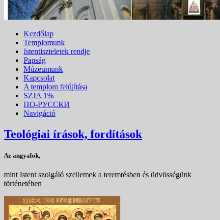
Kezdőlap
Templomunk
Istentiszteletek rendje
Papság
Múzeumunk
Kapcsolat
A templom felújítása
SZJA 1%
ПО-РУССКИ
Navigáció
Teológiai írások, fordítások
Az angyalok,
mint Istent szolgáló szellemek a teremtésben és üdvösségünk
történetében