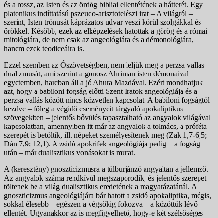
és a rossz, az Isten és az ördög bibliai ellentétének a hátterét. Egy
platonikus indíttatású pszeudo-arisztotelészi irat – A világról –
szerint, Isten trónusát káprázatos udvar veszi körül szolgákkal és
őrökkel. Később, ezek az elképzelések hatottak a görög és a római
mitológiára, de nem csak az angeológiára és a démonológiára,
hanem ezek teodiceáira is.
Ezzel szemben az Ószövetségben, nem leljük meg a perzsa vallás
dualizmusát, ami szerint a gonosz Ahriman isten démonaival
egyetemben, harcban áll a jó Ahura Mazdával. Ezért mondhatjuk
azt, hogy a babiloni fogság előtti Szent Iratok angeológiája és a
perzsa vallás között nincs közvetlen kapcsolat. A babiloni fogságtól
kezdve – főleg a végidő eseményeit tárgyaló apokaliptikus
szövegekben – jelentős bővülés tapasztalható az angyalok világával
kapcsolatban, amennyiben itt már az angyalok a tolmács, a próféta
szerepét is betöltik, ill. népeket személyesítenek meg (Zak 1,7-6,5;
Dán 7,9; 12,1). A zsidó apokrifek angeológiája pedig – a fogság
után – már dualisztikus vonásokat is mutat.
A (keresztény) gnoszticizmusra a túlburjánzó angyaltan a jellemző.
Az angyalok száma rendkívül megszaporodik, és jelentős szerepet
töltenek be a világ dualisztikus eredetének a magyarázatánál. A
gnoszticizmus angeológiájára bár hatott a zsidó apokaliptika, mégis,
sokkal élesebb – egészen a végsőkig fokozva – a közöttük lévő
ellentét. Ugyanakkor az is megfigyelhető, hogy-e két szélsőséges