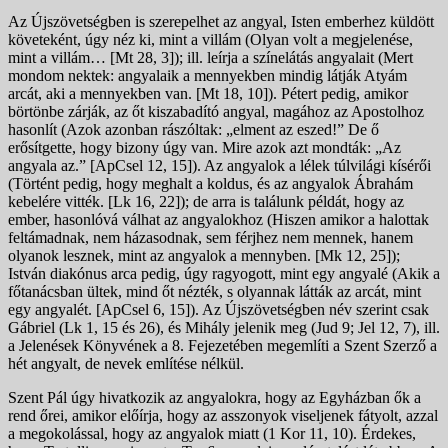
Az Újszövetségben is szerepelhet az angyal, Isten emberhez küldött
követeként, úgy néz ki, mint a villám (Olyan volt a megjelenése,
mint a villám… [Mt 28, 3]); ill. leírja a színelátás angyalait (Mert
mondom nektek: angyalaik a mennyekben mindig látják Atyám
arcát, aki a mennyekben van. [Mt 18, 10]). Pétert pedig, amikor
börtönbe zárják, az őt kiszabadító angyal, magához az Apostolhoz
hasonlít (Azok azonban rászóltak: „elment az eszed!” De ő
erősítgette, hogy bizony úgy van. Mire azok azt mondták: „Az
angyala az.” [ApCsel 12, 15]). Az angyalok a lélek túlvilági kísérői
(Történt pedig, hogy meghalt a koldus, és az angyalok Ábrahám
kebelére vitték. [Lk 16, 22]); de arra is találunk példát, hogy az
ember, hasonlóvá válhat az angyalokhoz (Hiszen amikor a halottak
feltámadnak, nem házasodnak, sem férjhez nem mennek, hanem
olyanok lesznek, mint az angyalok a mennyben. [Mk 12, 25]);
István diakónus arca pedig, úgy ragyogott, mint egy angyalé (Akik a
főtanácsban ültek, mind őt nézték, s olyannak látták az arcát, mint
egy angyalét. [ApCsel 6, 15]). Az Újszövetségben név szerint csak
Gábriel (Lk 1, 15 és 26), és Mihály jelenik meg (Jud 9; Jel 12, 7), ill.
a Jelenések Könyvének a 8. Fejezetében megemlíti a Szent Szerző a
hét angyalt, de nevek említése nélkül.
Szent Pál úgy hivatkozik az angyalokra, hogy az Egyházban ők a
rend őrei, amikor előírja, hogy az asszonyok viseljenek fátyolt, azzal
a megokolással, hogy az angyalok miatt (1 Kor 11, 10). Érdekes,