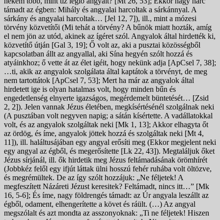
nekem több, mint tíz légió angyalt? [Mt 26, 53]; Ekkor nagy harc
támadt az égben: Mihály és angyalai harcoltak a sárkánnyal. A
sárkány és angyalai harcoltak… [Jel 12, 7]), ill., mint a mózesi
törvény közvetítői (Mi tehát a törvény? A bűnök miatt hozták, amíg
el nem jön az utód, akinek az ígéret szól. Angyalok által hirdették ki,
közvetítő útján [Gal 3, 19]; Ő volt az, aki a pusztai közösségből
kapcsolatban állt az angyallal, aki Sína hegyén szólt hozzá és
atyáinkhoz; ő vette át az élet igéit, hogy nekünk adja [ApCsel 7, 38];
…ti, akik az angyalok szolgálata által kaptátok a törvényt, de meg
nem tartottátok [ApCsel 7, 53]; Mert ha már az angyalok által
hirdetett ige is olyan hatalmas volt, hogy minden bűn és
engedetlenség elnyerte igazságos, megérdemelt büntetését… [Zsid
2, 2]). Jelen vannak Jézus életében, megkísértésénél szolgálnak neki
(A pusztában volt negyven napig; a sátán kísértette. A vadállatokkal
volt, és az angyalok szolgáltak neki [Mk 1, 13]; Akkor elhagyta őt
az ördög, és íme, angyalok jöttek hozzá és szolgáltak neki [Mt 4,
11]), ill. haláltusájában egy angyal erősíti meg (Ekkor megjelent neki
egy angyal az égből, és megerősítette [Lk 22, 43]). Megtaláljuk őket
Jézus sírjánál, ill. ők hirdetik meg Jézus feltámadásának örömhírét
(Jobbkéz felől egy ifjút láttak ülni hosszú fehér ruhába volt öltözve,
és megrémültek. De az így szólt hozzájuk: „Ne féljetek! A
megfeszített Názáreti Jézust keresitek? Feltámadt, nincs itt…” [Mk
16, 5-6]; És íme, nagy földrengés támadt: az Úr angyala leszállt az
égből, odament, elhengerítette a követ és ráült. (…) Az angyal
megszólalt és azt mondta az asszonyoknak: „Ti ne féljetek! Hiszen