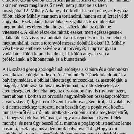
aki nem veszi magára az ő nevét, nem juthat be az Isten
országába”12. Mihály Arkangyal őrködik Isten új népe, az Egyház
fölött; ekkor Mihály már nem a történelmi, hanem az új Izrael védő
angyala: „Ezek után a hasadtakat vizsgálta át, közülük sokat
megmunkált és elrendelte, hogy a szüzek által az épületbe
vitessenek. A külső részekbe rakták ezeket, mert egészségesnek
találta őket. A visszamaradottakat a sok repedés miatt nem lehetett
megmunkálni, ezért a toronytól messze dobálták őket”13. Mihály
vési bele az emberek szívébe a hit törvényét; Thigri angyal a
vadállatok fölött kapott hatalmat, ill. külön angyala van a
próféciának, a bűnbánatnak és a büntetésnek.
A II. század görög apologétáinál erőteljes a sátánra és a démonokra
vonatkozó teológiai reflexió. A sátán működésének tulajdonítják a
bálványimádást, a bibliai ihletettségű mítoszokat, az asztrológiát, a
mágiát, a Mithrasz-kultusz misztériumait, az üldöztetéseket, az
eretnekségeket, de néha még az orvostudományt is (nyilván azért,
mert abban a korban az orvoslás nagymértékben összekapcsolódott
a varázslással). Így ír erről Szent Jusztinosz: „Senkiről, aki valaha is
a ti nemzetetekhez tartozott, nem beszélt úgy a pogányok között,
mint Istenről és Úrról, aki uralkodik, csupán arról a megfeszítettről,
aki megszabadulva feltámadt, ahogy a zsoltárban a Szent Lélek
mondja, és nem úgy beszél róla, mintha a pogányok isteneihez lenne
hasonló, ezek ugyanis a démonok bálványai”14. „Hogy a mi
tanítóinktól, vagyis a prófétáktók hagyományozott tanításból vette