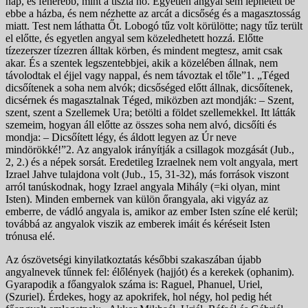
nap, és fehérebb, mint a tiszta hó. Egyetlen angyal sem léphetett be
ebbe a házba, és nem nézhette az arcát a dicsőség és a magasztosság
miatt. Test nem láthatta Őt. Lobogó tűz volt körülötte; nagy tűz terült
el előtte, és egyetlen angyal sem közeledhetett hozzá. Előtte
tízezerszer tízezren álltak körben, és mindent megtesz, amit csak
akar. És a szentek legszentebbjei, akik a közelében állnak, nem
távolodtak el éjjel vagy nappal, és nem távoztak el tőle”1. „Téged
dicsőítenek a soha nem alvók; dicsőséged előtt állnak, dicsőítenek,
dicsérnek és magasztalnak Téged, miközben azt mondják: – Szent,
szent, szent a Szellemek Ura; betölti a földet szellemekkel. Itt látták
szemeim, hogyan áll előtte az összes soha nem alvó, dicsőíti és
mondja: – Dicsőített légy, és áldott legyen az Úr neve
mindörökké!”2. Az angyalok irányítják a csillagok mozgását (Jub.,
2, 2.) és a népek sorsát. Eredetileg Izraelnek nem volt angyala, mert
Izrael Jahve tulajdona volt (Jub., 15, 31-32), más források viszont
arról tanúskodnak, hogy Izrael angyala Mihály (=ki olyan, mint
Isten). Minden embernek van külön őrangyala, aki vigyáz az
emberre, de vádló angyala is, amikor az ember Isten színe elé kerül;
továbbá az angyalok viszik az emberek imáit és kéréseit Isten
trónusa elé.
Az ószövetségi kinyilatkoztatás későbbi szakaszában újabb
angyalnevek tűnnek fel: élőlények (hajjót) és a kerekek (ophanim).
Gyarapodik a főangyalok száma is: Raguel, Phanuel, Uriel,
(Szuriel). Érdekes, hogy az apokrifek, hol négy, hol pedig hét