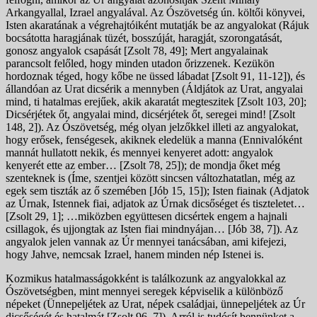
Arkangyallal, Izrael angyalával. Az Ószövetség ún. költői könyvei,
Isten akaratának a végrehajtóiként mutatják be az angyalokat (Rájuk
bocsátotta haragjának tüzét, bosszúját, haragját, szorongatását,
gonosz angyalok csapását [Zsolt 78, 49]; Mert angyalainak
parancsolt felőled, hogy minden utadon őrizzenek. Kezükön
hordoznak téged, hogy kőbe ne üssed lábadat [Zsolt 91, 11-12]), és
állandóan az Urat dicsérik a mennyben (Áldjátok az Urat, angyalai
mind, ti hatalmas erejűek, akik akaratát megteszitek [Zsolt 103, 20];
Dicsérjétek őt, angyalai mind, dicsérjétek őt, seregei mind! [Zsolt
148, 2]). Az Ószövetség, még olyan jelzőkkel illeti az angyalokat,
hogy erősek, fenségesek, akiknek eledelük a manna (Ennivalóként
mannát hullatott nekik, és mennyei kenyeret adott: angyalok
kenyerét ette az ember… [Zsolt 78, 25]); de mondja őket még
szenteknek is (Íme, szentjei között sincsen változhatatlan, még az
egek sem tiszták az ő szemében [Jób 15, 15]); Isten fiainak (Adjatok
az Úrnak, Istennek fiai, adjatok az Úrnak dicsőséget és tiszteletet…
[Zsolt 29, 1]; …miközben együttesen dicsértek engem a hajnali
csillagok, és ujjongtak az Isten fiai mindnyájan… [Jób 38, 7]). Az
angyalok jelen vannak az Úr mennyei tanácsában, ami kifejezi,
hogy Jahve, nemcsak Izrael, hanem minden nép Istenei is.
Kozmikus hatalmasságokként is találkozunk az angyalokkal az
Ószövetségben, mint mennyei seregek képviselik a különböző
népeket (Ünnepeljétek az Urat, népek családjai, ünnepeljétek az Úr
dicsőségét és hatalmát [Zsolt 96, 7]). Arról is tudósít bennünket a