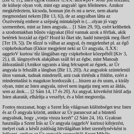
de külseje olyan volt, mint egy angyalé: igen félelmetes. Amikor
megkérdeztem, kicsoda, honnan jön és mi a neve, nem akarta
megmondani nekem [Bir 13, 6]), de az angyalban látta az
Ószövetség embere a szépség mintaképét is (…olyan jó vagy
szememben, mint az Isten angyala… [1 Sám 29, 9]), ezért kelthettek
a szodomiakban bűnös vágyakat (Hol vannak azok a férfiak, akik
betértek hozzád az éjjel? Hozd ki őket ide, hadd ismerjük meg őket!
[Ter 19, 5]). De tűzzé is válhat az angyal, és megjelenhet pl. az égő
csipkebokorban (Ekkor megjelent neki az Úr angyala, /LXX:
aggeloV kuriou/ tűz lángjában egy csipkebokor közepéből [Kiv 3,
2].), ill. lángnyelvek alakjában száll fel az égbe, mint Manoah
áldozatánál (Amikor ugyanis a láng felcsapott az égnek, az Úr
angyala is felszállt a lángban [Bir 13, 20]). Az angyalok szüntelenül
úton vannak, tudnak mindenről, ami csak történik a földön, ezért a
mindentudást is magukon hordozzák (…hiszen az én uram, a király
olyan, mint az Isten angyala, mivel nem ingatja meg sem az áldás,
sem az átok… [2 Sám 14, 17 és 20]. Az angyal, követként hírül adja
Isten akaratát, elhárítja a veszélyt, és a bűnt megtorolja.
Fontos mozzanat, hogy a Szent Írás világosan különbséget tesz Isten
és az Ő angyala között, amikor az Úr parancsot ad a büntető
angyalnak, hogy „vonja vissza kezét” (2 Sám 24, 16). Gyakran
használja a Szent Írás az Úr angyala (aggeloV kuriou) kifejezést,
melyet csak a késői zsidóság hitvilágában lehet személynévként is
felfogni, amikor az Úr angyalát azonosítják Szent Mihály