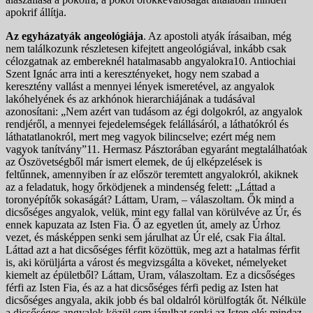
apokrif állítja.
Az egyházatyák angeológiája
. Az apostoli atyák írásaiban, még
nem találkozunk részletesen kifejtett angeológiával, inkább csak
célozgatnak az embereknél hatalmasabb angyalokra10. Antiochiai
Szent Ignác arra inti a keresztényeket, hogy nem szabad a
keresztény vallást a mennyei lények ismeretével, az angyalok
lakóhelyének és az arkhónok hierarchiájának a tudásával
azonosítani: „Nem azért van tudásom az égi dolgokról, az angyalok
rendjéről, a mennyei fejedelemségek felállásáról, a láthatókról és
láthatatlanokról, mert meg vagyok bilincselve; ezért még nem
vagyok tanítvány”11. Hermasz Pásztorában egyaránt megtalálhatóak
az Ószövetségből már ismert elemek, de új elképzelések is
feltűnnek, amennyiben ír az először teremtett angyalokról, akiknek
az a feladatuk, hogy őrködjenek a mindenség felett: „Láttad a
toronyépítők sokaságát? Láttam, Uram, – válaszoltam. Ők mind a
dicsőséges angyalok, velük, mint egy fallal van körülvéve az Úr, és
ennek kapuzata az Isten Fia. Ő az egyetlen út, amely az Úrhoz
vezet, és másképpen senki sem járulhat az Úr elé, csak Fia által.
Láttad azt a hat dicsőséges férfit közöttük, meg azt a hatalmas férfit
is, aki körüljárta a várost és megvizsgálta a köveket, némelyeket
kiemelt az épületből? Láttam, Uram, válaszoltam. Ez a dicsőséges
férfi az Isten Fia, és az a hat dicsőséges férfi pedig az Isten hat
dicsőséges angyala, akik jobb és bal oldalról körülfogták őt. Nélküle
a dicsőséges angyalok közül sem járulhat senki az Isten elé; mindaz,