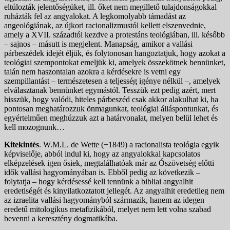
eltúlozták jelentőségüket, ill. őket nem megillető tulajdonságokkal
ruházták fel az angyalokat. A legkomolyabb támadást az
angeológiának, az újkori racionalizmustól kellett elszenvednie,
amely a XVII. századtól kezdve a protestáns teológiában, ill. később
– sajnos – másutt is megjelent. Manapság, amikor a vallási
párbeszédek idejét éljük, és folytonosan hangoztatjuk, hogy azokat a
teológiai szempontokat emeljük ki, amelyek összekötnek bennünket,
talán nem haszontalan azokra a kérdésekre is vetni egy
szempillantást – természetesen a teljesség igénye nélkül –, amelyek
elválasztanak bennünket egymástól. Tesszük ezt pedig azért, mert
hisszük, hogy valódi, hiteles párbeszéd csak akkor alakulhat ki, ha
pontosan meghatározzuk önmagunkat, teológiai álláspontunkat, és
egyértelműen meghúzzuk azt a határvonalat, melyen belül lehet és
kell mozognunk…
Kitekintés
. W.M.L. de Wette (+1849) a racionalista teológia egyik
képviselője, abból indul ki, hogy az angyalokkal kapcsolatos
elképzelések igen ősiek, megtalálhatóak már az Ószövetség előtti
idők vallási hagyományában is. Ebből pedig az következik –
folytatja – hogy kérdésessé kell tennünk a bibliai angyalhit
eredetiségét és kinyilatkoztatott jellegét. Az angyalhit eredetileg nem
az izraelita vallási hagyományból származik, hanem az idegen
eredetű mitologikus metafizikából, melyet nem lett volna szabad
bevenni a keresztény dogmatikába.