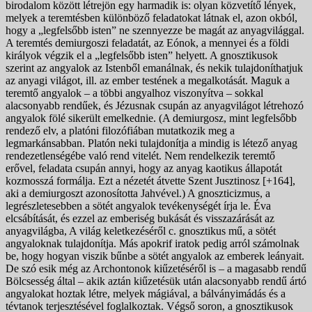
birodalom között létrejön egy harmadik is: olyan közvetítő lények,
melyek a teremtésben különböző feladatokat látnak el, azon okból,
hogy a „legfelsőbb isten” ne szennyezze be magát az anyagvilággal.
A teremtés demiurgoszi feladatát, az Eónok, a mennyei és a földi
királyok végzik el a „legfelsőbb isten” helyett. A gnosztikusok
szerint az angyalok az Istenből emanálnak, és nekik tulajdoníthatjuk
az anyagi világot, ill. az ember testének a megalkotását. Maguk a
teremtő angyalok – a többi angyalhoz viszonyítva – sokkal
alacsonyabb rendűek, és Jézusnak csupán az anyagvilágot létrehozó
angyalok fölé sikerült emelkednie. (A demiurgosz, mint legfelsőbb
rendező elv, a platóni filozófiában mutatkozik meg a
legmarkánsabban. Platón neki tulajdonítja a mindig is létező anyag
rendezetlenségébe való rend vitelét. Nem rendelkezik teremtő
erővel, feladata csupán annyi, hogy az anyag kaotikus állapotát
kozmosszá formálja. Ezt a nézetét átvette Szent Jusztinosz [+164],
aki a demiurgoszt azonosította Jahvével.) A gnoszticizmus, a
legrészletesebben a sötét angyalok tevékenységét írja le. Éva
elcsábítását, és ezzel az emberiség bukását és visszazárását az
anyagvilágba, A világ keletkezéséről c. gnosztikus mű, a sötét
angyaloknak tulajdonítja. Más apokrif iratok pedig arról számolnak
be, hogy hogyan viszik bűnbe a sötét angyalok az emberek leányait.
De szó esik még az Archontonok kiűzetéséről is – a magasabb rendű
Bölcsesség által – akik aztán kiűzetésük után alacsonyabb rendű ártó
angyalokat hoztak létre, melyek mágiával, a bálványimádás és a
tévtanok terjesztésével foglalkoztak. Végső soron, a gnosztikusok