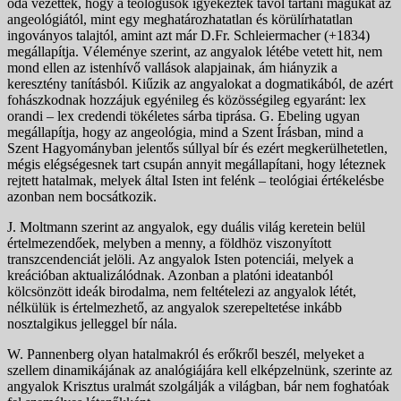
oda vezettek, hogy a teológusok igyekeztek távol tartani magukat az
angeológiától, mint egy meghatározhatatlan és körülírhatatlan
ingoványos talajtól, amint azt már D.Fr. Schleiermacher (+1834)
megállapítja. Véleménye szerint, az angyalok létébe vetett hit, nem
mond ellen az istenhívő vallások alapjainak, ám hiányzik a
keresztény tanításból. Kiűzik az angyalokat a dogmatikából, de azért
fohászkodnak hozzájuk egyénileg és közösségileg egyaránt: lex
orandi – lex credendi tökéletes sárba tiprása. G. Ebeling ugyan
megállapítja, hogy az angeológia, mind a Szent Írásban, mind a
Szent Hagyományban jelentős súllyal bír és ezért megkerülhetetlen,
mégis elégségesnek tart csupán annyit megállapítani, hogy léteznek
rejtett hatalmak, melyek által Isten int felénk – teológiai értékelésbe
azonban nem bocsátkozik.
J. Moltmann szerint az angyalok, egy duális világ keretein belül
értelmezendőek, melyben a menny, a földhöz viszonyított
transzcendenciát jelöli. Az angyalok Isten potenciái, melyek a
kreációban aktualizálódnak. Azonban a platóni ideatanból
kölcsönzött ideák birodalma, nem feltételezi az angyalok létét,
nélkülük is értelmezhető, az angyalok szerepeltetése inkább
nosztalgikus jelleggel bír nála.
W. Pannenberg olyan hatalmakról és erőkről beszél, melyeket a
szellem dinamikájának az analógiájára kell elképzelnünk, szerinte az
angyalok Krisztus uralmát szolgálják a világban, bár nem foghatóak