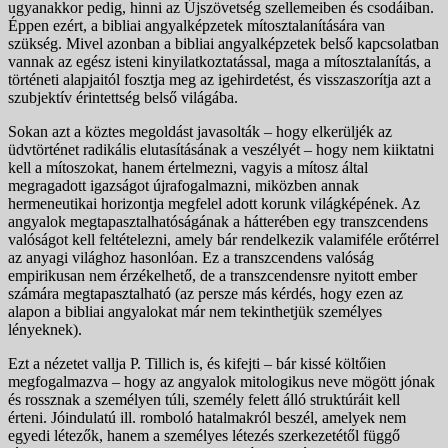
ugyanakkor pedig, hinni az Újszövetség szellemeiben és csodáiban.
Éppen ezért, a bibliai angyalképzetek mítosztalanítására van
szükség. Mivel azonban a bibliai angyalképzetek belső kapcsolatban
vannak az egész isteni kinyilatkoztatással, maga a mítosztalanítás, a
történeti alapjaitól fosztja meg az igehirdetést, és visszaszorítja azt a
szubjektív érintettség belső világába.
Sokan azt a köztes megoldást javasolták – hogy elkerüljék az
üdvtörténet radikális elutasításának a veszélyét – hogy nem kiiktatni
kell a mítoszokat, hanem értelmezni, vagyis a mítosz által
megragadott igazságot újrafogalmazni, miközben annak
hermeneutikai horizontja megfelel adott korunk világképének. Az
angyalok megtapasztalhatóságának a hátterében egy transzcendens
valóságot kell feltételezni, amely bár rendelkezik valamiféle erőtérrel
az anyagi világhoz hasonlóan. Ez a transzcendens valóság
empirikusan nem érzékelhető, de a transzcendensre nyitott ember
számára megtapasztalható (az persze más kérdés, hogy ezen az
alapon a bibliai angyalokat már nem tekinthetjük személyes
lényeknek).
Ezt a nézetet vallja P. Tillich is, és kifejti – bár kissé költőien
megfogalmazva – hogy az angyalok mitologikus neve mögött jónak
és rossznak a személyen túli, személy felett álló struktúráit kell
érteni. Jóindulatú ill. romboló hatalmakról beszél, amelyek nem
egyedi létezők, hanem a személyes létezés szerkezetétől függő