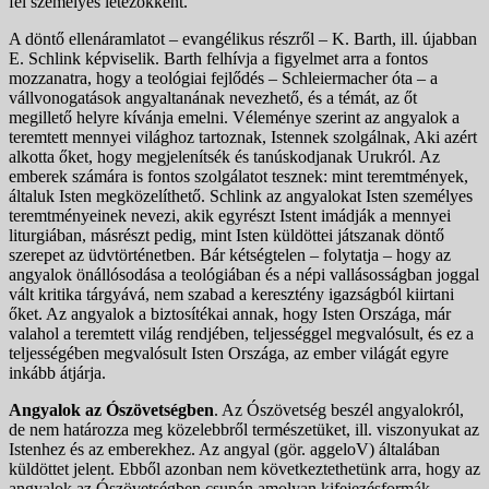
fel személyes létezőkként.
A döntő ellenáramlatot – evangélikus részről – K. Barth, ill. újabban
E. Schlink képviselik. Barth felhívja a figyelmet arra a fontos
mozzanatra, hogy a teológiai fejlődés – Schleiermacher óta – a
vállvonogatások angyaltanának nevezhető, és a témát, az őt
megillető helyre kívánja emelni. Véleménye szerint az angyalok a
teremtett mennyei világhoz tartoznak, Istennek szolgálnak, Aki azért
alkotta őket, hogy megjelenítsék és tanúskodjanak Urukról. Az
emberek számára is fontos szolgálatot tesznek: mint teremtmények,
általuk Isten megközelíthető. Schlink az angyalokat Isten személyes
teremtményeinek nevezi, akik egyrészt Istent imádják a mennyei
liturgiában, másrészt pedig, mint Isten küldöttei játszanak döntő
szerepet az üdvtörténetben. Bár kétségtelen – folytatja – hogy az
angyalok önállósodása a teológiában és a népi vallásosságban joggal
vált kritika tárgyává, nem szabad a keresztény igazságból kiirtani
őket. Az angyalok a biztosítékai annak, hogy Isten Országa, már
valahol a teremtett világ rendjében, teljességgel megvalósult, és ez a
teljességében megvalósult Isten Országa, az ember világát egyre
inkább átjárja.
Angyalok az Ószövetségben
. Az Ószövetség beszél angyalokról,
de nem határozza meg közelebbről természetüket, ill. viszonyukat az
Istenhez és az emberekhez. Az angyal (gör. aggeloV) általában
küldöttet jelent. Ebből azonban nem következtethetünk arra, hogy az
angyalok az Ószövetségben csupán amolyan kifejezésformák,