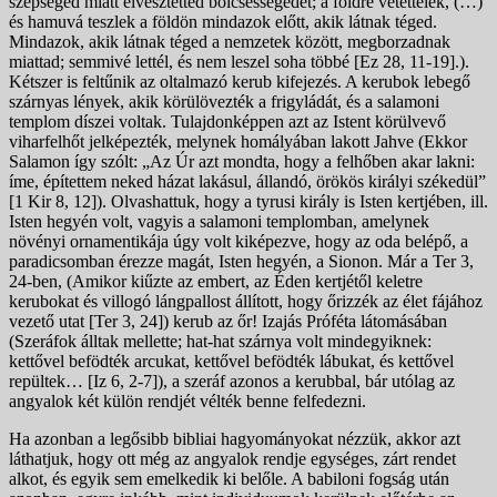
szépséged miatt elvesztetted bölcsességedet; a földre vetettelek, (…)
és hamuvá teszlek a földön mindazok előtt, akik látnak téged.
Mindazok, akik látnak téged a nemzetek között, megborzadnak
miattad; semmivé lettél, és nem leszel soha többé [Ez 28, 11-19].).
Kétszer is feltűnik az oltalmazó kerub kifejezés. A kerubok lebegő
szárnyas lények, akik körülövezték a frigyládát, és a salamoni
templom díszei voltak. Tulajdonképpen azt az Istent körülvevő
viharfelhőt jelképezték, melynek homályában lakott Jahve (Ekkor
Salamon így szólt: „Az Úr azt mondta, hogy a felhőben akar lakni:
íme, építettem neked házat lakásul, állandó, örökös királyi székedül”
[1 Kir 8, 12]). Olvashattuk, hogy a tyrusi király is Isten kertjében, ill.
Isten hegyén volt, vagyis a salamoni templomban, amelynek
növényi ornamentikája úgy volt kiképezve, hogy az oda belépő, a
paradicsomban érezze magát, Isten hegyén, a Sionon. Már a Ter 3,
24-ben, (Amikor kiűzte az embert, az Éden kertjétől keletre
kerubokat és villogó lángpallost állított, hogy őrizzék az élet fájához
vezető utat [Ter 3, 24]) kerub az őr! Izajás Próféta látomásában
(Szeráfok álltak mellette; hat-hat szárnya volt mindegyiknek:
kettővel befödték arcukat, kettővel befödték lábukat, és kettővel
repültek… [Iz 6, 2-7]), a szeráf azonos a kerubbal, bár utólag az
angyalok két külön rendjét vélték benne felfedezni.
Ha azonban a legősibb bibliai hagyományokat nézzük, akkor azt
láthatjuk, hogy ott még az angyalok rendje egységes, zárt rendet
alkot, és egyik sem emelkedik ki belőle. A babiloni fogság után