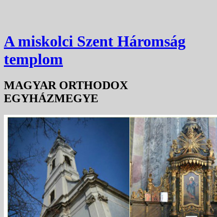
A miskolci Szent Háromság
templom
MAGYAR ORTHODOX
EGYHÁZMEGYE