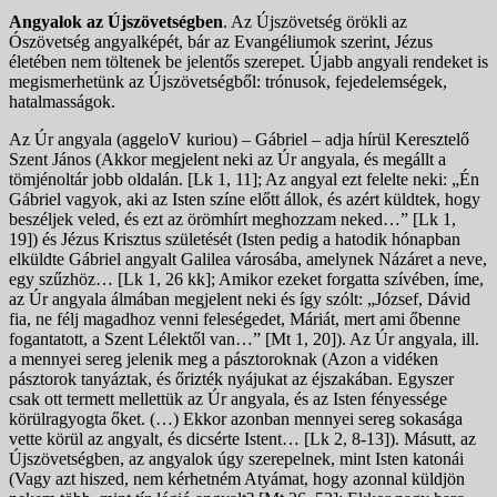
Angyalok az Újszövetségben
. Az Újszövetség örökli az
Ószövetség angyalképét, bár az Evangéliumok szerint, Jézus
életében nem töltenek be jelentős szerepet. Újabb angyali rendeket is
megismerhetünk az Újszövetségből: trónusok, fejedelemségek,
hatalmasságok.
Az Úr angyala (aggeloV kuriou) – Gábriel – adja hírül Keresztelő
Szent János (Akkor megjelent neki az Úr angyala, és megállt a
tömjénoltár jobb oldalán. [Lk 1, 11]; Az angyal ezt felelte neki: „Én
Gábriel vagyok, aki az Isten színe előtt állok, és azért küldtek, hogy
beszéljek veled, és ezt az örömhírt meghozzam neked…” [Lk 1,
19]) és Jézus Krisztus születését (Isten pedig a hatodik hónapban
elküldte Gábriel angyalt Galilea városába, amelynek Názáret a neve,
egy szűzhöz… [Lk 1, 26 kk]; Amikor ezeket forgatta szívében, íme,
az Úr angyala álmában megjelent neki és így szólt: „József, Dávid
fia, ne félj magadhoz venni feleségedet, Máriát, mert ami őbenne
fogantatott, a Szent Lélektől van…” [Mt 1, 20]). Az Úr angyala, ill.
a mennyei sereg jelenik meg a pásztoroknak (Azon a vidéken
pásztorok tanyáztak, és őrizték nyájukat az éjszakában. Egyszer
csak ott termett mellettük az Úr angyala, és az Isten fényessége
körülragyogta őket. (…) Ekkor azonban mennyei sereg sokasága
vette körül az angyalt, és dicsérte Istent… [Lk 2, 8-13]). Másutt, az
Újszövetségben, az angyalok úgy szerepelnek, mint Isten katonái
(Vagy azt hiszed, nem kérhetném Atyámat, hogy azonnal küldjön