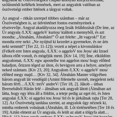
szólásmódi kellékek lennének, mert az angyalok valóban az
ószövetségi ember hitének a tárgyai voltak.
Az angyal – ritkán szerepel többes számban – már az
Ószövetségben is, az üdvtörténet fontos eseményeinek a
résztvevője. Angyal akadályozza meg Izsák feláldozását (De íme, az
Úr angyala /LXX: aggeloV kuriou/ kiáltott a mennyből, és azt
mondta: „Ábrahám, Ábrahám!” Ő azt felelte: „Itt vagyok!” Ezt
mondta erre neki: „Ne nyújtsd ki kezedet a gyermekre, és ne árts
neki semmit!” [Ter 22, 11-12]); vezeti a népet a kivonuláskor
(Felkelt erre Isten angyala, /LXX: o aggeloV tou Jeou/ aki Izrael
tábora előtt vonult, és mögéjük ment. [Kiv 14, 19]; Íme, elküldöm
angyalomat, /LXX: egw apostellw ton aggelon mou/ hogy előtted
haladjon, őrizzen téged az úton, és bevigyen arra a helyre, amelyet
neked szántam. [Kiv 23, 20]; Angyalom /LXX: o aggeloV mou/
előtted megy majd… [Kiv 32, 34]. Ábrahám Mamre völgyében
három angyalt lát vendégül (Amint fölemelte szemét, megjelent neki
három férfi…/LXX: treiV andreV/ [Ter 18, 2]. Jákob – útban
Beersebából Hárán felé – álmában sok angyalt látott (Álmában azt
látta, hogy egy létra áll a földön, a teteje pedig az eget éri, és Isten
angyalai /LXX: oi aggeloi tou Jeou/ fel és le járkálnak rajta [Ter 28,
12]. Az Ószövetség tanítása szerint, az angyalok úgy néznek ki,
mintha emberek volnának (Ábrahám, ill. Lót történetében [Ter 18 és
19]; Aztán elment az Úr angyala, és leült az alatt a tölgyfa alatt…
[Bir 6, 11]; Isten egyik embere /LXX: anJrwpoV Jeou/ jött hozzám,