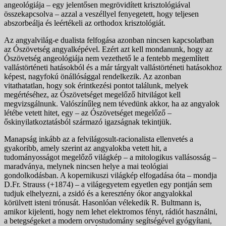
angeológiája – egy jelentősen megrövidített krisztológiával
összekapcsolva – azzal a veszéllyel fenyegetett, hogy teljesen
abszorbeálja és leértékeli az orthodox krisztológiát.
Az angyalvilág-e dualista felfogása azonban nincsen kapcsolatban
az Ószövetség angyalképével. Ezért azt kell mondanunk, hogy az
Ószövetség angeológiája nem vezethető le a fentebb megemlített
vallástörténeti hatásokból és a már tárgyalt vallástörténeti hatásokhoz
képest, nagyfokú önállósággal rendelkezik. Az azonban
vitathatatlan, hogy sok érintkezési pontot találunk, melyek
megértéséhez, az Ószövetséget megelőző hitvilágot kell
megvizsgálnunk. Valószínűleg nem tévedünk akkor, ha az angyalok
létébe vetett hitet, egy – az Ószövetséget megelőző –
őskinyilatkoztatásból származó igazságnak tekintjük.
Manapság inkább az a felvilágosult-racionalista ellenvetés a
gyakoribb, amely szerint az angyalokba vetett hit, a
tudományosságot megelőző világkép – a mitologikus vallásosság –
maradványa, melynek nincsen helye a mai teológiai
gondolkodásban. A kopernikuszi világkép elfogadása óta – mondja
D.Fr. Strauss (+1874) – a világegyetem egyetlen egy pontján sem
tudjuk elhelyezni, a zsidó és a keresztény ókor angyalokkal
körülvett isteni trónusát. Hasonlóan vélekedik R. Bultmann is,
amikor kijelenti, hogy nem lehet elektromos fényt, rádiót használni,
a betegségeket a modern orvostudomány segítségével gyógyítani,