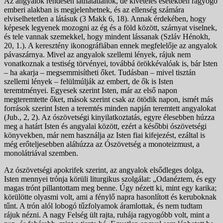
Az angyalok rendesen láthatatlanok, de kivételes esetekben ragyogó
emberi alakban is megjelenhetnek, és az ellenség számára
elviselhetetlen a látásuk (3 Makk 6, 18). Annak érdekében, hogy
képesek legyenek mozogni az ég és a föld között, szárnyat viselnek,
és tele vannak szemekkel, hogy mindent lássanak (Szláv Hénokh,
20, 1.). A keresztény ikonográfiában ennek megfelelője az angyalok
pávaszárnya. Mivel az angyalok szellemi lények, rájuk nem
vonatkoznak a testiség törvényei, továbbá örökkévalóak is, bár Isten
– ha akarja – megsemmisítheti őket. Tudásban – mivel tisztán
szellemi lények – felülmúlják az embert, de ők is Isten
teremtményei. Egyesek szerint Isten, már az első napon
megteremtette őket, mások szerint csak az ötödik napon, ismét más
források szerint Isten a teremtés minden napján teremtett angyalokat
(Jub., 2, 2). Az ószövetségi kinyilatkoztatás, egyre élesebben húzza
meg a határt Isten és angyalai között, ezért a későbbi ószövetségi
könyvekben, már nem használja az Isten fiai kifejezést, ezáltal is
még erőteljesebben aláhúzza az Ószövetség a monoteizmust, a
monolátriával szemben.
Az ószövetségi apokrifek szerint, az angyalok elsődleges dolga,
Isten mennyei trónja körüli liturgikus szolgálat: „Odanéztem, és egy
magas trónt pillantottam meg benne. Úgy nézett ki, mint egy karika;
körülötte olyasmi volt, ami a fénylő napra hasonlított és keruboknak
tűnt. A trón alól lobogó tűzfolyamok áramlottak, és nem tudtam
rájuk nézni. A nagy Felség ült rajta, ruhája ragyogóbb volt, mint a