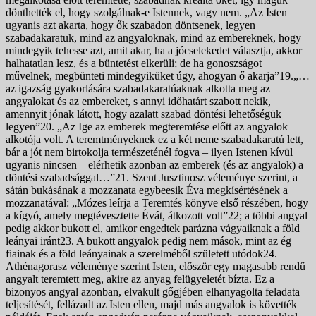
dönthették el, hogy szolgálnak-e Istennek, vagy nem. „Az Isten
ugyanis azt akarta, hogy ők szabadon döntsenek, legyen
szabadakaratuk, mind az angyaloknak, mind az embereknek, hogy
mindegyik tehesse azt, amit akar, ha a jócselekedet választja, akkor
halhatatlan lesz, és a büntetést elkerüli; de ha gonoszságot
művelnek, megbünteti mindegyiküket úgy, ahogyan ő akarja”19.„…
az igazság gyakorlására szabadakaratúaknak alkotta meg az
angyalokat és az embereket, s annyi időhatárt szabott nekik,
amennyit jónak látott, hogy azalatt szabad döntési lehetőségük
legyen”20. „Az Ige az emberek megteremtése előtt az angyalok
alkotója volt. A teremtményeknek ez a két neme szabadakaratú lett,
bár a jót nem birtokolja természeténél fogva – ilyen Istenen kívül
ugyanis nincsen – elérhetik azonban az emberek (és az angyalok) a
döntési szabadsággal…”21. Szent Jusztinosz véleménye szerint, a
sátán bukásának a mozzanata egybeesik Éva megkísértésének a
mozzanatával: „Mózes leírja a Teremtés könyve első részében, hogy
a kígyó, amely megtévesztette Évát, átkozott volt”22; a többi angyal
pedig akkor bukott el, amikor engedtek parázna vágyaiknak a föld
leányai iránt23. A bukott angyalok pedig nem mások, mint az ég
fiainak és a föld leányainak a szerelméből született utódok24.
Athénagorasz véleménye szerint Isten, először egy magasabb rendű
angyalt teremtett meg, akire az anyag felügyeletét bízta. Ez a
bizonyos angyal azonban, elvakult gőgjében elhanyagolta feladata
teljesítését, fellázadt az Isten ellen, majd más angyalok is követték