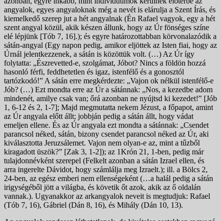
azonban, egyre inkább, mint individuumok kerülnek előtérbe az
angyalok, egyes angyaloknak még a nevét is elárulja a Szent Írás, és
kiemelkedő szerep jut a hét angyalnak (Én Rafael vagyok, egy a hét
szent angyal közül, akik készen állunk, hogy az Úr fönséges színe
elé lépjünk [Tób 7, 16].); és egyre határozottabban körvonalazódik a
sátán-angyal (Egy napon pedig, amikor eljöttek az Isten fiai, hogy az
Úrnál jelentkezzenek, a sátán is közöttük volt. (…) Az Úr így
folytatta: „Észrevetted-e, szolgámat, Jóbot? Nincs a földön hozzá
hasonló férfi, feddhetetlen és igaz, istenfélő és a gonosztól
tartózkodó!” A sátán erre megkérdezte: „Vajon ok nélkül istenfélő-e
Jób? (…) Ezt mondta erre az Úr a sátánnak: „Nos, a kezedbe adom
mindenét, amilye csak van; őrá azonban ne nyújtsd ki kezedet!” [Jób
1, 6-12 és 2, 1-7]; Majd megmutatta nekem Jézust, a főpapot, amint
az Úr angyala előtt állt; jobbján pedig a sátán állt, hogy vádat
emeljen ellene. És az Úr angyala ezt mondta a sátánnak: „Csendet
parancsol néked, sátán, bizony csendet parancsol néked az Úr, aki
kiválasztotta Jeruzsálemet. Vajon nem olyan-e az, mint a tűzből
kiragadott üszök?” [Zak 3, 1-2]); az 1Krón 21, 1-ben, pedig már
tulajdonnévként szerepel (Felkelt azonban a sátán Izrael ellen, és
arra ingerelte Dávidot, hogy számlálja meg Izraelt.); ill. a Bölcs 2,
24-ben, az egész emberi nem ellenségeként (…a halál pedig a sátán
irigységéből jött a világba, és követik őt azok, akik az ő oldalán
vannak.). Ugyanakkor az arkangyalok neveit is megtudjuk: Rafael
(Tób 7, 16), Gábriel (Dán 8, 16), és Mihály (Dán 10, 13).