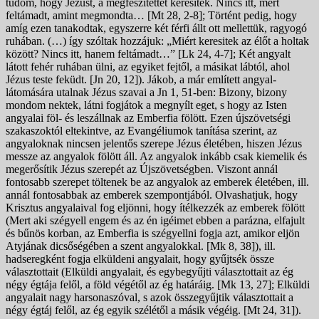
tudom, hogy Jézust, a megfeszítettet keresitek. Nincs itt, mert
feltámadt, amint megmondta… [Mt 28, 2-8]; Történt pedig, hogy
amíg ezen tanakodtak, egyszerre két férfi állt ott mellettük, ragyogó
ruhában. (…) így szóltak hozzájuk: „Miért keresitek az élőt a holtak
között? Nincs itt, hanem feltámadt…” [Lk 24, 4-7]; Két angyalt
látott fehér ruhában ülni, az egyiket fejtől, a másikat lábtól, ahol
Jézus teste feküdt. [Jn 20, 12]). Jákob, a már említett angyal-
látomására utalnak Jézus szavai a Jn 1, 51-ben: Bizony, bizony
mondom nektek, látni fogjátok a megnyílt eget, s hogy az Isten
angyalai föl- és leszállnak az Emberfia fölött. Ezen újszövetségi
szakaszoktól eltekintve, az Evangéliumok tanítása szerint, az
angyaloknak nincsen jelentős szerepe Jézus életében, hiszen Jézus
messze az angyalok fölött áll. Az angyalok inkább csak kiemelik és
megerősítik Jézus szerepét az Újszövetségben. Viszont annál
fontosabb szerepet töltenek be az angyalok az emberek életében, ill.
annál fontosabbak az emberek szempontjából. Olvashatjuk, hogy
Krisztus angyalaival fog eljönni, hogy ítélkezzék az emberek fölött
(Mert aki szégyell engem és az én igéimet ebben a parázna, elfajult
és bűnös korban, az Emberfia is szégyellni fogja azt, amikor eljön
Atyjának dicsőségében a szent angyalokkal. [Mk 8, 38]), ill.
hadseregként fogja elküldeni angyalait, hogy gyűjtsék össze
választottait (Elküldi angyalait, és egybegyűjti választottait az ég
négy égtája felől, a föld végétől az ég határáig. [Mk 13, 27]; Elküldi
angyalait nagy harsonaszóval, s azok összegyűjtik választottait a
négy égtáj felől, az ég egyik szélétől a másik végéig. [Mt 24, 31]).