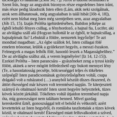
Szent Írás, hogy az angyalok bizonyos része engedelmes Isten iránt,
más része pedig lázadozik Isten ellen (Lám, akik neki szolgálnak,
azok sem állhatatosak, még angyalaiban is talál hibát [Jób 4, 18]),
ezért nem bízhat meg Isten még szentjeiben sem, azaz angyalaiban
(Jób 15, 15). Izajás Próféta igehirdetésében, Babilon jelképe az
égből lehulló fényes csillag, a fényhordozó, a hajnal fia, Lucifer, aki
az alvilágba száll alá (Hogyan hullottál le az égből, te hajnalcsillag, a
hajnalpírnak fia? Lebuktál a földre, nemzetek legyőzője! Te azt
mondtad magadban: „Az égbe szállok fel, Isten csillagai fölé
emelem trónomat, leülök a gyülekezet hegyén, a messzi északon.
Felmegyek a magas felhők fölé, hasonló leszek a Magasságbelihez.”
De az alvilágba szállsz alá, a verem legmélyére! [Iz 14, 12-15]).
Ezekiel Próféta – Isten parancsára – gyászéneket zeng a tyrusi király
fölött, akinek a neve mögött felfedezhető egy bukott mennyei lény
(Te, a hasonlatosság pecsétje, bölcsességgel teljes és tökéletes
szépségű! Isten paradicsomának gyönyörűségében voltál, csupa
drágakő volt a ruházatod (…) aranyból készült díszes ékszered, és
áttört ékességed már készen volt teremtésed napján. Te kiterjesztett
szárnyú és oltalmazó kerub! Isten szent hegyére helyeztelek, tüzes
kövek között járkáltál. Tökéletes voltál útjaidon teremtésed napja
óta, míg gonoszságot nem találtam benned. Mivel gazdag
kereskedést űztél, gonoszsággal telt el belsőd és vétkeztél; azért
levetettelek az Isten hegyéről, és romlásba taszítottalak a tüzes kövek
közül, te oltalmazó kerub! Ékességed miatt felfuvalkodott a szíved,