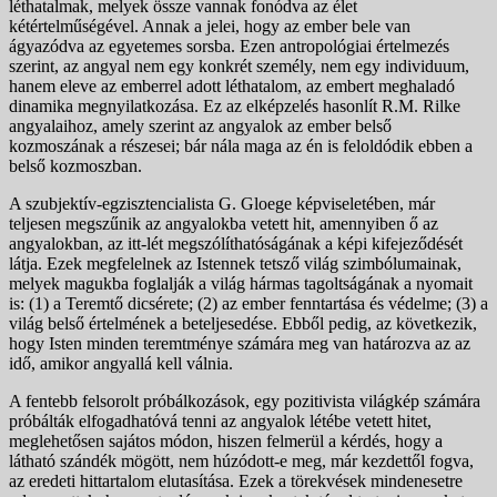
léthatalmak, melyek össze vannak fonódva az élet
kétértelműségével. Annak a jelei, hogy az ember bele van
ágyazódva az egyetemes sorsba. Ezen antropológiai értelmezés
szerint, az angyal nem egy konkrét személy, nem egy individuum,
hanem eleve az emberrel adott léthatalom, az embert meghaladó
dinamika megnyilatkozása. Ez az elképzelés hasonlít R.M. Rilke
angyalaihoz, amely szerint az angyalok az ember belső
kozmoszának a részesei; bár nála maga az én is feloldódik ebben a
belső kozmoszban.
A szubjektív-egzisztencialista G. Gloege képviseletében, már
teljesen megszűnik az angyalokba vetett hit, amennyiben ő az
angyalokban, az itt-lét megszólíthatóságának a képi kifejeződését
látja. Ezek megfelelnek az Istennek tetsző világ szimbólumainak,
melyek magukba foglalják a világ hármas tagoltságának a nyomait
is: (1) a Teremtő dicsérete; (2) az ember fenntartása és védelme; (3) a
világ belső értelmének a beteljesedése. Ebből pedig, az következik,
hogy Isten minden teremtménye számára meg van határozva az az
idő, amikor angyallá kell válnia.
A fentebb felsorolt próbálkozások, egy pozitivista világkép számára
próbálták elfogadhatóvá tenni az angyalok létébe vetett hitet,
meglehetősen sajátos módon, hiszen felmerül a kérdés, hogy a
látható szándék mögött, nem húzódott-e meg, már kezdettől fogva,
az eredeti hittartalom elutasítása. Ezek a törekvések mindenesetre