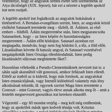
véleménye, hogy az angyalok semmi esetre sem szemlélhetik az
Atya dicsőségét (XIX. fejezet), bár ezt a nézetet a legtöbb apokrif
irat nem osztja6.
A legtöbb apokrif irat foglalkozik az angyalok bukásának a
történetével. A Bertalan-evangélium szerint, Isten, az angyalok közül
elsőként Satanaelt teremtette meg – tűzből, ill. Ádámot, az első
embert – földből. Ádám megteremtése után, Isten megparancsolta
Satanaelnek, hogy – az Isten képére és hasonlatosságára
megteremtett – Ádám előtt hódoljon. Satanael azonban ezt
megtagadta, mondván, hogy nem fog hódolni ő, a tűz, a föld előtt.
Lázadásában követte őt hatszáz angyal, és Satanael vezetésével
megalapították Isten Országa ellenbirodalmát, Isten pedig
lázadásukért súlyosan megbüntette őket7.
Hasonlóan vélekedik a Pseudo-Clementináknek nevezett irat is: a
sátán saját akaratából vált gonosszá, amikor fellázadt Isten ellen8.
Ebből az iratból az is kiderül, hogy más források, az angyalokat
Isten emanációjának, vagy Istentől különböző valamely más lény
alkotásának tekintik; ill. egyesek szerint Maga Isten teremtette a
Gonoszt – mint Gonoszt, vagyis eleve annak alkotta meg őt – amit a
fentebb megnevezett gnosztikus irat kereken elutasít9.
Végezetül – egy fél mondat erejéig – meg kell még említenünk,
hogy az apokrifek másik igen kedvelt témája volt, Krisztus
alászállása a pokolra, a pokol örökkévalóságát általában minden