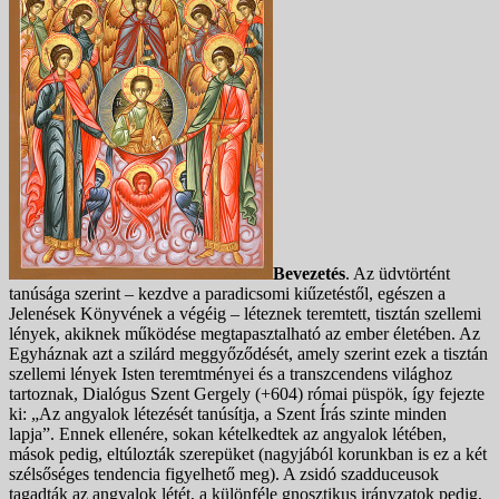
Bevezetés
. Az üdvtörtént
tanúsága szerint – kezdve a paradicsomi kiűzetéstől, egészen a
Jelenések Könyvének a végéig – léteznek teremtett, tisztán szellemi
lények, akiknek működése megtapasztalható az ember életében. Az
Egyháznak azt a szilárd meggyőződését, amely szerint ezek a tisztán
szellemi lények Isten teremtményei és a transzcendens világhoz
tartoznak, Dialógus Szent Gergely (+604) római püspök, így fejezte
ki: „Az angyalok létezését tanúsítja, a Szent Írás szinte minden
lapja”. Ennek ellenére, sokan kételkedtek az angyalok létében,
mások pedig, eltúlozták szerepüket (nagyjából korunkban is ez a két
szélsőséges tendencia figyelhető meg). A zsidó szadduceusok
tagadták az angyalok létét, a különféle gnosztikus irányzatok pedig,