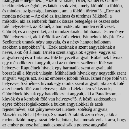
főangyalt emlegetnek: „Akkor Mikhaél, Uriél, Ráfaél és Gábriél
letekintettek az égből, és látták a sok vért, amely kiömlött a földön,
és mindazt az igazságtalanságot, ami a földön történt”3. „Erre azt
mondta nekem: – Az első az irgalmas és türelmes Mikhaél; a
második, aki az emberek fiainak összes betegsége és összes sebe
fölé helyeztetett, az Ráfaél; a harmadik, aki minden erőt vezet,
Gábriél; és a negyediket, aki mindazoknak a bűnbánata és reménye
fölé helyeztetett, akik öröklik az örök életet, Fánuélnek hívják. Ez a
Szellemek urának négy angyala, és a négy hangot hallottam
azokban a napokban”4. „Ezek azoknak a szent angyaloknak a
nevei, akik őrt állnak: Uriél a szent angyalok egyike, vagyis az
angyalsereg és a Tartarosz fölé helyezett angyal. Ráfaélnek hívnak
egy második szent angyalt, aki az emberek szellemei fölé van
helyezve; Ráguélnek hívnak egy harmadik szent angyalt, aki
bosszút áll a fények világán; Mikhaélnek hívnak egy negyedik szent
angyalt, vagyis azt, aki az emberek jobbik része, Izrael népe fölé van
helyezve; Száriélnek hívnak egy ötödik szent angyalt, aki azok fölé
a szellemek fölé van helyezve, akik a Lélek ellen vétkeznek;
Gábriélnek hívnak egy hatodik szent angyalt, aki a Paradicsom, a
kígyók és a kerubok fölé van helyezve”5. A késői zsidóságban
egyre többet foglalkoznak a bukott angyalokkal és azok
fejedelmével, akit gúnynevekkel illetnek: sötétség angyala,
Masztéma, Belial (Beliar), Szamael. A rabbik azon része, akik a
racionalizáló magyarázat felé hajlottak, hajlamosak voltak arra, hogy
az ember gonosz hajlamait azonosítsák a gonosz angyallal.