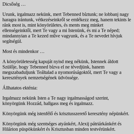
Dicsőség …
Urunk, irgalmazz nekünk, mert Tebenned bíztunk; ne lob­banj nagy
haragra irántunk, vétkezéseinkről se emlékezz meg, hanem tekints le
ránk most is, mint könyörületes, és ments meg minket
ellenségeinktől, mert Te vagy a mi Is­tenünk, és mi a Te néped;
mindannyian a Te kezed műve vagyunk, és a Te nevedet hívjuk
segítségül.
Most és mindenkor …
A könyörületesség kapuját nyisd meg nékünk, Istennek áldott
Szülője, hogy Tebenned bízva el ne tévedjünk, ha­nem
megszabaduljunk Teáltalad a nyomorúságoktól, mert Te vagy a
keresztények nemzetségének üdvössége.
Állhatatos ekténia:
Irgalmazz nekünk Isten a Te nagy irgalmasságod szerint,
könyörgünk Hozzád, hallgass meg és irgalmazz.
Könyörgünk még istenfélő és krisztusszerető keresztény népünkért.
Könyörgünk még szentséges atyánkért, Alexij pátriárkánkért és
Hilárion püspökünkért és Krisztusban minden testvérünkért.