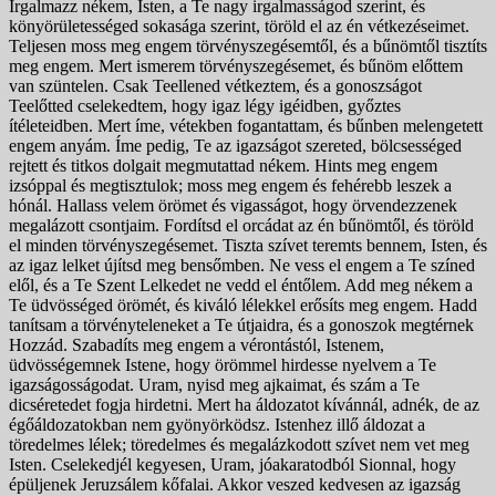
Irgalmazz nékem, Isten, a Te nagy irgalmasságod szerint, és
könyörületességed sokasága szerint, töröld el az én vétkezéseimet.
Teljesen moss meg engem törvényszegésemtől, és a bűnömtől tisztíts
meg engem. Mert ismerem törvényszegésemet, és bűnöm előttem
van szüntelen. Csak Teellened vétkeztem, és a gonoszságot
Teelőtted cselekedtem, hogy igaz légy igéidben, győztes
ítéleteidben. Mert íme, vétekben fogantattam, és bűnben melengetett
engem anyám. Íme pedig, Te az igazságot szereted, bölcsességed
rejtett és titkos dolgait megmutattad nékem. Hints meg engem
izsóppal és megtisztulok; moss meg engem és fehérebb leszek a
hónál. Hallass velem örömet és vigasságot, hogy örvendezzenek
megalázott csontjaim. Fordítsd el orcádat az én bűnömtől, és töröld
el minden törvényszegésemet. Tiszta szívet teremts bennem, Isten, és
az igaz lelket újítsd meg bensőmben. Ne vess el engem a Te színed
elől, és a Te Szent Lelkedet ne vedd el éntőlem. Add meg nékem a
Te üdvösséged örömét, és kiváló lélekkel erősíts meg engem. Hadd
tanítsam a törvényteleneket a Te útjaidra, és a gonoszok megtérnek
Hozzád. Szabadíts meg engem a vérontástól, Istenem,
üdvösségemnek Istene, hogy örömmel hirdesse nyelvem a Te
igazságosságodat. Uram, nyisd meg ajkaimat, és szám a Te
dicséretedet fogja hirdetni. Mert ha áldozatot kívánnál, adnék, de az
égőáldozatokban nem gyönyörködsz. Istenhez illő áldozat a
töredelmes lélek; töredelmes és megalázkodott szívet nem vet meg
Isten. Cselekedjél kegyesen, Uram, jóakaratodból Sionnal, hogy
épüljenek Jeruzsálem kőfalai. Akkor veszed kedvesen az igazság