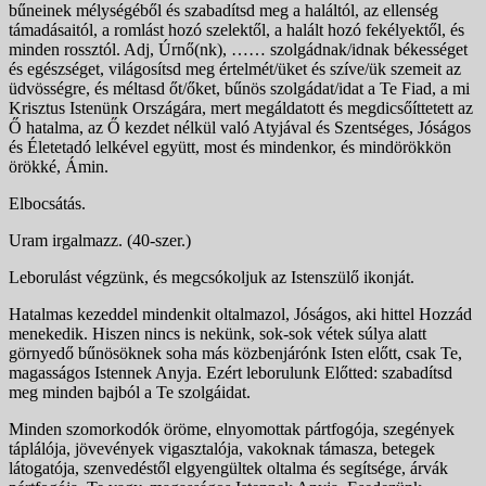
bűneinek mélységéből és szabadítsd meg a haláltól, az ellenség
támadásaitól, a romlást hozó szelektől, a halált hozó fekélyektől, és
minden rossztól. Adj, Úrnő(nk), …… szolgádnak/idnak békességet
és egészséget, világosítsd meg értelmét/üket és szíve/ük szemeit az
üdvösségre, és méltasd őt/őket, bűnös szolgádat/idat a Te Fiad, a mi
Krisztus Istenünk Országára, mert megáldatott és megdicsőíttetett az
Ő hatalma, az Ő kezdet nélkül való Atyjával és Szentséges, Jóságos
és Életetadó lelkével együtt, most és mindenkor, és mindörökkön
örökké, Ámin.
Elbocsátás.
Uram irgalmazz. (40-szer.)
Leborulást végzünk, és meg­csókoljuk az Istenszülő ikonját.
Hatalmas kezeddel mindenkit oltalmazol, Jóságos, aki hittel Hozzád
menekedik. Hiszen nincs is nekünk, sok-sok vétek súlya alatt
görnyedő bűnösöknek soha más köz­benjárónk Isten előtt, csak Te,
magasságos Istennek Anyja. Ezért leborulunk Előtted: szabadítsd
meg minden bajból a Te szolgáidat.
Minden szomorkodók öröme, elnyomottak pártfogója, szegények
táplálója, jövevények vigasztalója, vakoknak támasza, betegek
látogatója, szenvedéstől elgyengültek oltalma és segítsége, árvák