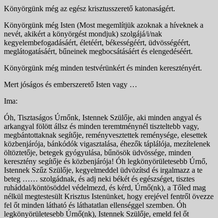
Könyörgünk még az egész krisztusszerető katonaságért.
Könyörgünk még Isten (Most megemlítjük azoknak a híveknek a
nevét, akikért a könyörgést mondjuk) szolgájá/i/nak
kegyelembefogadásáért, életéért, békességéért, üdvösségéért,
meglátogatásáért, bűneinek megbocsátásáért és elengedéséért.
Könyörgünk még minden testvérünkért és minden keresztényért.
Mert jóságos és emberszerető Isten vagy …
Ima:
Óh, Tisztaságos Úrnőnk, Istennek Szülője, aki minden angyal és
arkangyal fölött állsz és minden teremtménynél tiszteltebb vagy,
megbántottaknak segítője, reményvesztettek reménysége, elesettek
közbenjárója, bánkódók vigasztalása, éhezők táplálója, mezítelenek
öltöztetője, betegek gyógyulása, bűnösök üdvössége, minden
keresztény segítője és közbenjárója! Óh legkönyörületesebb Úrnő,
Istennek Szűz Szülője, kegyelmeddel üdvözítsd és irgalmazz a te
beteg …… szolgádnak, és adj neki békét és egészséget, tisztes
ruháddal/köntösöddel védelmezd, és kérd, Úrnő(nk), a Tőled mag
nélkül megtestesült Krisztus Istenünket, hogy erejével fentről övezze
fel őt minden látható és láthatatlan ellenséggel szemben. Óh
legkönyörületesebb Úrnő(nk), Istennek Szülője, emeld fel őt