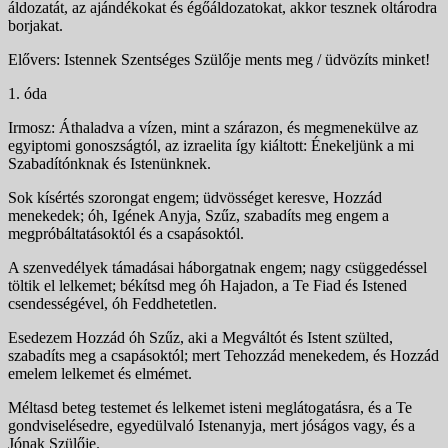
áldozatát, az ajándékokat és égőáldozatokat, akkor tesznek oltárodra
borjakat.
Elővers: Istennek Szentséges Szülője ments meg / üdvözíts minket!
1. óda
Irmosz: Áthaladva a vízen, mint a szárazon, és megmene­külve az
egyiptomi gonoszságtól, az izraelita így kiáltott: Énekeljünk a mi
Szabadítónknak és Istenünknek.
Sok kísértés szorongat engem; üdvösséget ke­resve, Hozzád
menekedek; óh, Igének Anyja, Szűz, sza­badíts meg engem a
megpróbáltatásoktól és a csapások­tól.
A szenvedélyek támadásai háborgatnak engem; nagy csüggedéssel
töltik el lelkemet; békítsd meg óh Ha­jadon, a Te Fiad és Istened
csendességével, óh Feddhe­tetlen.
Esedezem Hozzád óh Szűz, aki a Megváltót és Istent szülted,
szabadíts meg a csapásoktól; mert Tehoz­zád menekedem, és Hozzád
emelem lelkemet és elmémet.
Méltasd beteg testemet és lelkemet isteni megláto­gatásra, és a Te
gondviselésedre, egyedülvaló Istenanyja, mert jóságos vagy, és a
Jónak Szülője.