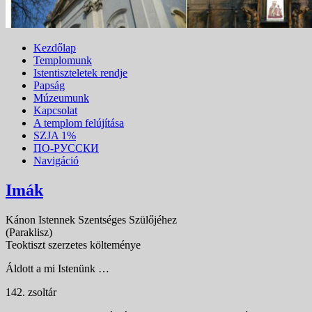
Kezdőlap
Templomunk
Istentiszteletek rendje
Papság
Múzeumunk
Kapcsolat
A templom felújítása
SZJA 1%
ПО-РУССКИ
Navigáció
Imák
Kánon Istennek Szentséges Szülőjéhez
(Paraklisz)
Teoktiszt szerzetes költeménye
Áldott a mi Istenünk …
142. zsoltár