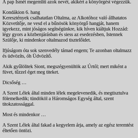
A pap Ismét megemlíti azok nevét, akikért a könyörgést végezzük.
Kondákion 6. hang
Keresztények csalhatatlan Oltalma, az Alkotóhoz való állhatatos
Közvetítője, ne vesd el a bűnösök könyörgő hangját, hanem
igyekezz, mint jóságos segítségünkre, kik híven kiáltjuk Hozzád:
légy gyors a közbenjárásban és siess az esedezésben, Istennek
Szülője, ki mindenkor ol­talmazod tisztelőidet.
Ifjúságom óta sok szenvedély támad engem; Te azonban oltalmazz
és üdvözíts, óh Üdvözítő.
Akik gyűlölitek Siont, megszégyenültök az Úrtól; mert miként a
füvet, tűzzel éget meg titeket.
Dicsőség …
A Szent Lélek által minden lélek megelevenedik, és meg­tisztulva
fölemelkedik; tündököl a Háromságos Egység által, szent
titokzatossággal.
Most és mindenkor …
A Szent Lélek által fakad a kegyelem árja, amely az egész teremtést
éltetően öntözi.