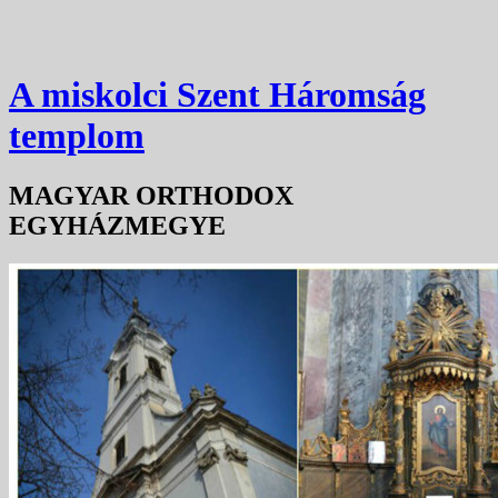
A miskolci Szent Háromság
templom
MAGYAR ORTHODOX
EGYHÁZMEGYE