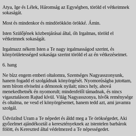
Atya, Ige és Lélek, Háromság az Egységben, töröld el vétkeimnek
sokaságát.
Most és mindenkor és mindörökkön örökké. Ámin.
Isten Szülőjének közbenjárásai által, óh Irgalmas, töröld el
vétkeimnek sokaságát.
Irgalmazz nékem Isten a Te nagy irgalmasságod szerint, és
könyörületességed sokasága szerint töröld el az én vétkezéseimet.
6. hang
Ne bízz engem emberi oltalomra, Szentséges Nagyasszo­nyunk,
hanem fogadd el szolgádnak könyörgését. Nyomo­rúságba jutottam,
nem bírom elviselni a démonok nyilait; nincs hely, ahová
menekedhetnék én nyomorult; minden­felől támadnak, és nincs
vigasztalásom Rajtad kívül. Világ Nagyasszonya, hívők reménysége
és oltalma, ne vesd el könyörgésemet, hanem tedd azt, ami javamra
szolgál.
Üdvözítsd Uram a Te népedet és áldd meg a Te örökségedet, Aki
győzelmet ajándékoztál a keresztényeknek az istentelen barbárok
fölött, és Kereszted által védelmezed a Te népességedet.