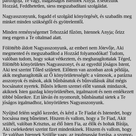
pártfogója, Te vagy, magassá­gos Istennek Anyja. Esedezünk
Hozzád, Feddhetetlen, siess megszabadítani szolgáidat.
Nagyasszonyunk, fogadd el szolgáid könyörgését, és sza­badíts meg
minket minden szükségtől és gyötrelemtől.
Minden reménységemet Tehozzád fűzöm, Istennek Anyja; őrizz
meg engem a Te oltalmad alatt.
Fölöttébb áldott Nagyasszonyunk, az emberi nem Jótevője, Aki
megmented és megszabadítod a Hozzád folyamodókat! Tudom,
valóban tudom, hogy sokat vét­keztem, és megharagítottalak Téged,
fölöttébb könyörü­letes Nagyasszonyt, és az egyedül jóságos Istent,
Aki test szerint Tőled született. Előttem van azonban azok példája,
akik megharagították az Ő könyörületességét: a vámosok, a parázna
asszonyok és mások, akik bűnbánatuk és bűn­vallásuk által mégis
bocsánatot nyertek. Bűnös lelkem szemei előtt vannak mindazok,
akiknek Isten gazdag kö­nyörületében, irgalmazott és nem emlékezett
többé bűneikre. Ezt látván én nyomorult, bűnbánattal sietek a Te
jóságos irgalmadhoz, könyörületes Nagyasszonyunk.
Nyújtsd felém segítő kezedet, és kérd a Te Fiadat és Iste­nedet, hogy
bocsássa meg bűneimet. Hiszem és vallom, hogy a Te Fiad, Akit
szültél, valóban Krisztus, az élő Is­ten Fia, az élők és holtak Bírája,
Aki cselekedetei szerint fizet mindenkinek. Hiszem és vallom, hogy
Te valóban Istennek Szülője vagy, az irgalmasság forrása, a szomor­