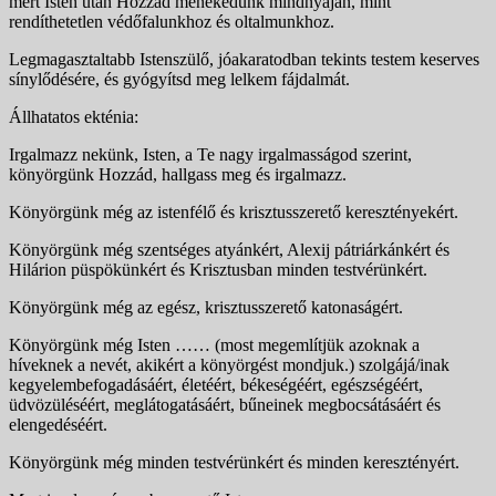
mert Isten után Hozzád menekedünk mind­nyájan, mint
rendíthetetlen védőfalunkhoz és oltalmunk­hoz.
Legmagasztaltabb Istenszülő, jóakaratodban tekints tes­tem keserves
sínylődésére, és gyógyítsd meg lelkem fáj­dalmát.
Állhatatos ekténia:
Irgalmazz nekünk, Isten, a Te nagy irgalmasságod szerint,
könyörgünk Hozzád, hallgass meg és irgalmazz.
Könyörgünk még az istenfélő és krisztusszerető keresztényekért.
Könyörgünk még szentséges atyánkért, Alexij pátriárkánkért és
Hilárion püspökünkért és Krisztusban minden testvérünkért.
Könyörgünk még az egész, krisztusszerető katonaságért.
Könyörgünk még Isten …… (most megemlítjük azoknak a
híveknek a nevét, akikért a könyörgést mondjuk.) szolgájá/inak
kegyelembefogadásáért, életéért, békeségéért, egészségéért,
üdvözüléséért, meglátogatásáért, bűneinek megbocsátásáért és
elengedéséért.
Könyörgünk még minden testvérünkért és minden keresztényért.