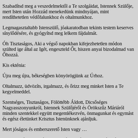
Szabadítsd meg a veszedelmektől a Te szolgáidat, Isten­nek Szülője,
mert Isten után Hozzád menekedünk mind­nyájan, mint
rendíthetetlen védőfalunkhoz és oltalmunk­hoz.
Legmagasztaltabb Istenszülő, jóakaratodban tekints tes­tem keserves
sínylődésére, és gyógyítsd meg lelkem fáj­dalmát.
Óh Tisztaságos, Aki a végső napokban kifejezhetetlen módon
szülted ige által az Igét, engeszteld Őt, hiszen anyai bizodalmad van
Őhozzá.
Kis ekténia:
Újra meg újra, békeségben könyörögjünk az Úrhoz.
Oltalmazz, üdvözíts, irgalmazz, és őrizz meg minket Isten a Te
kegyelmeddel.
Szentséges, Tisztaságos, Fölöttébb Áldott, Dicsőséges
Nagyasszonyunkról, Istennek Szülőjéről és Örökszűz Máriáról
minden szentekkel együtt megemlékezvén, önmagunkat és egymást
és egész életünket Krisztus Istenünknek ajánljuk.
Mert jóságos és emberszerető Isten vagy …