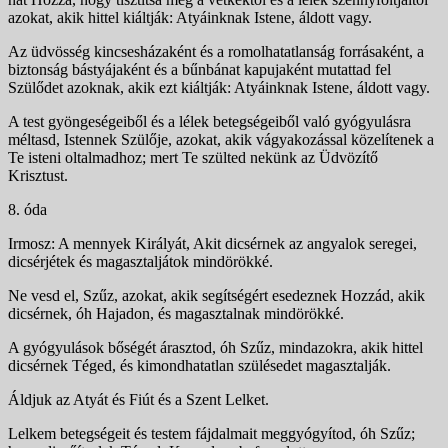
azokat, akik hittel kiáltják: Atyáinknak Istene, áldott vagy.
Az üdvösség kincsesházaként és a romolhatatlan­ság forrásaként, a
biztonság bástyájaként és a bűnbánat kapujaként mutattad fel
Szülődet azoknak, akik ezt kiált­ják: Atyáinknak Istene, áldott vagy.
A test gyöngeségeiből és a lélek betegségeiből való gyógyulásra
méltasd, Istennek Szülője, azokat, akik vágyakozással közelítenek a
Te isteni oltalmadhoz; mert Te szülted nekünk az Üdvözítő
Krisztust.
8. óda
Irmosz: A mennyek Királyát, Akit dicsérnek az angyalok seregei,
dicsérjétek és magasztaljátok mindörökké.
Ne vesd el, Szűz, azokat, akik segítségért esedez­nek Hozzád, akik
dicsérnek, óh Hajadon, és magasztalnak mindörökké.
A gyógyulások bőségét árasztod, óh Szűz, mind­azokra, akik hittel
dicsérnek Téged, és kimondhatatlan szülésedet magasztalják.
Áldjuk az Atyát és Fiút és a Szent Lelket.
Lelkem betegségeit és testem fájdalmait meggyó­gyítod, óh Szűz;