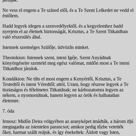
Ne vess el engem a Te színed elől, és a Te Szent Lelkedet ne vedd el
éntőlem.
Hadd legyek idegen a szenvedélyektől, és a kegyelemhez hadd
nyerjem el az életnek biztonságát, Krisztus, a Te Szent Titkaidban
való részesülés által.
Istennek szentséges Szülője, üdvözíts minket.
Theotokion: Istennek szent, isteni Igéje, Szent Anyádnak
könyörgéseire szenteld meg egész valómat, midőn most a Te isteni
Titkaidhoz járulok.
Kondákion: Ne tilts el most engem a Kenyértől, Krisztus, a Te
Testedtől és isteni Véredtől; attól, Uram, hogy részese legyek a Te
tisztaságos és félelmetes Titkaidnak; ne kárhozatomra legyen az
nékem, a nyomorultnak, hanem legyen az örök és halhatatlan
életemre.
7. óda
Irmosz: Midőn Deira völgyében az aranyképet imádták, a három ifjú
megtagadta az istentelen parancsot; amikor pedig tűzbe vetették
őket, harmat szállt reájuk, és így énekeltek: Áldott vagy Isten,