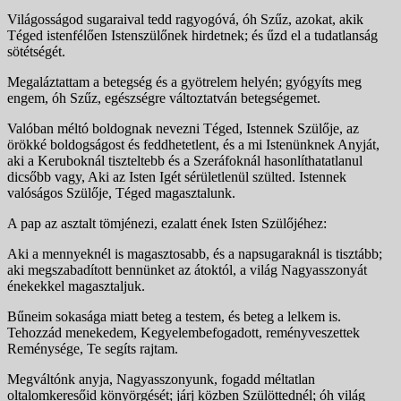
Világosságod sugaraival tedd ragyogóvá, óh Szűz, azokat, akik
Téged istenfélően Istenszülőnek hirdetnek; és űzd el a tudatlanság
sötétségét.
Megaláztattam a betegség és a gyötrelem helyén; gyógyíts meg
engem, óh Szűz, egészségre változtatván betegségemet.
Valóban méltó boldognak nevezni Téged, Istennek Szü­lője, az
örökké boldogságost és feddhetetlent, és a mi Istenünknek Anyját,
aki a Keruboknál tiszteltebb és a Sze­ráfoknál hasonlíthatatlanul
dicsőbb vagy, Aki az Isten Igét sérületlenül szülted. Istennek
valóságos Szülője, Téged magasztalunk.
A pap az asztalt tömjénezi, ezalatt ének Isten Szülőjéhez:
Aki a mennyeknél is magasztosabb, és a napsugaraknál is tisztább;
aki megszabadított bennünket az átoktól, a világ Nagyasszonyát
énekekkel magasztaljuk.
Bűneim sokasága miatt beteg a testem, és beteg a lelkem is.
Tehozzád menekedem, Kegyelembefogadott, remény­veszettek
Reménysége, Te segíts rajtam.
Megváltónk anyja, Nagyasszonyunk, fogadd méltatlan
oltalomkeresőid könyörgését; járj közben Szülöttednél; óh világ