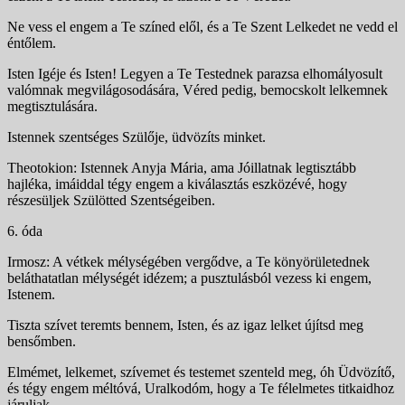
Ne vess el engem a Te színed elől, és a Te Szent Lelkedet ne vedd el
éntőlem.
Isten Igéje és Isten! Legyen a Te Testednek parazsa elhomályosult
valómnak megvilágosodására, Véred pedig, bemocskolt lelkemnek
megtisztulására.
Istennek szentséges Szülője, üdvözíts minket.
Theotokion: Istennek Anyja Mária, ama Jóillatnak legtisztább
hajléka, imáiddal tégy engem a kiválasztás eszközévé, hogy
részesüljek Szülötted Szentségeiben.
6. óda
Irmosz: A vétkek mélységében vergődve, a Te könyörületednek
beláthatatlan mélységét idézem; a pusztulásból vezess ki engem,
Istenem.
Tiszta szívet teremts bennem, Isten, és az igaz lelket újítsd meg
bensőmben.
Elmémet, lelkemet, szívemet és testemet szenteld meg, óh Üdvözítő,
és tégy engem méltóvá, Uralkodóm, hogy a Te félelmetes titkaidhoz
járuljak.