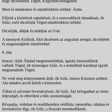
hogy dicsőítselek Téged, Kegyelem-befogadott.
Most és mindenkor és mindörökkön örökké. Ámin.
Elűzöd a kísértések rajtaütéseit, és a szenvedélyek támadásait, óh
Szűz; ezért dicsérünk Téged mindörökkön örökké.
Dicsérjük, áldjuk és imádjuk az Urat.
A mennyek Királyát, Akit dicsérnek az angyalok seregei, dicsérjétek
és magasztaljátok mindörökké.
9. óda
Irmosz: Akik Általad megmenekültünk, igazán Istenszü­lőnek
vallunk Téged, óh tisztaságos Szűz, és a testnélküli karokkal együtt
magasztalunk Téged.
Ne vesd meg könnyeimnek árját, óh Szűz, hiszen Krisztust szülted,
Aki minden arcról letörli a könnyeket.
Töltsd el szívemet örvendezéssel, óh Szűz, Aki befogadtad az öröm
teljességét, és eltörölted a bűn szomorúságát.
Révpartja, védelme és rendíthetetlen védőfala, menedéke, oltalma és
örvendezése légy, óh Szűz, a Hoz­zád menekedőknek.