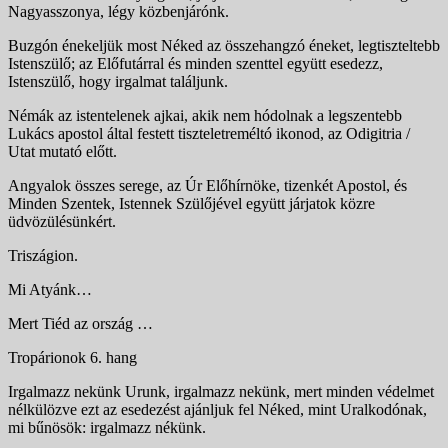
Nagyasszonya, légy közbenjárónk.
Buzgón énekeljük most Néked az összehangzó éneket, legtiszteltebb
Istenszülő; az Előfutárral és minden szenttel együtt esedezz,
Istenszülő, hogy irgalmat találjunk.
Némák az istentelenek ajkai, akik nem hódolnak a leg­szentebb
Lukács apostol által festett tiszteletreméltó iko­nod, az Odigitria /
Utat mutató előtt.
Angyalok összes serege, az Úr Előhírnöke, tizenkét Apostol, és
Minden Szentek, Istennek Szülőjével együtt járjatok közre
üdvözülésünkért.
Triszágion.
Mi Atyánk…
Mert Tiéd az ország …
Tropárionok 6. hang
Irgalmazz nekünk Urunk, irgalmazz nekünk, mert minden védelmet
nélkülözve ezt az esedezést ajánljuk fel Néked, mint Uralkodónak,
mi bűnösök: irgalmazz nékünk.