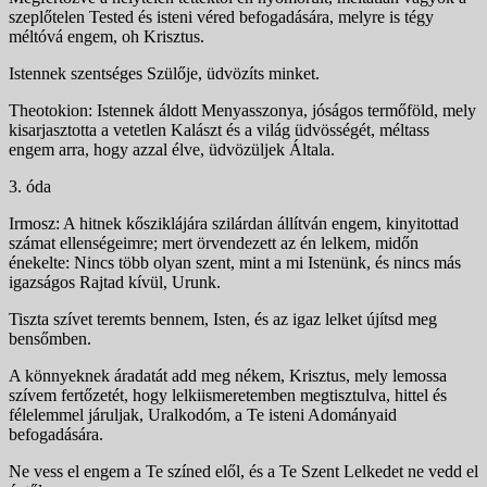
szeplőtelen Tested és isteni véred befogadására, melyre is tégy
méltóvá engem, oh Krisztus.
Istennek szentséges Szülője, üdvözíts minket.
Theotokion: Istennek áldott Menyasszonya, jóságos termőföld, mely
kisarjasztotta a vetetlen Kalászt és a világ üdvösségét, méltass
engem arra, hogy azzal élve, üdvözüljek Általa.
3. óda
Irmosz: A hitnek kősziklájára szilárdan állítván engem, kinyitottad
számat ellenségeimre; mert örvendezett az én lelkem, midőn
énekelte: Nincs több olyan szent, mint a mi Istenünk, és nincs más
igazságos Rajtad kívül, Urunk.
Tiszta szívet teremts bennem, Isten, és az igaz lelket újítsd meg
bensőmben.
A könnyeknek áradatát add meg nékem, Krisztus, mely lemossa
szívem fertőzetét, hogy lelkiismeretemben megtisztulva, hittel és
félelemmel járuljak, Uralkodóm, a Te isteni Adományaid
befogadására.
Ne vess el engem a Te színed elől, és a Te Szent Lelkedet ne vedd el