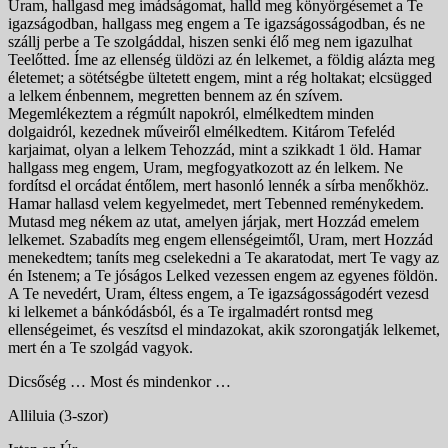
Uram, hallgasd meg imádságomat, halld meg könyörgésemet a Te
igazságodban, hallgass meg engem a Te igazságosságodban, és ne
szállj perbe a Te szolgáddal, hiszen senki élő meg nem igazulhat
Teelőtted. Íme az ellenség üldözi az én lelkemet, a földig alázta meg
életemet; a sötétségbe ültetett engem, mint a rég holtakat; elcsügged
a lelkem énbennem, megretten bennem az én szívem.
Megemlékeztem a régmúlt napokról, el­mélkedtem minden
dolgaidról, kezednek műveiről elmélkedtem. Kitárom Tefeléd
karjaimat, olyan a lelkem Tehozzád, mint a szikkadt 1 öld. Hamar
hallgass meg engem, Uram, megfogyatkozott az én lelkem. Ne
fordítsd el orcádat éntőlem, mert hasonló lennék a sírba menőkhöz.
Hamar hallasd velem kegyelmedet, mert Tebenned reménykedem.
Mutasd meg nékem az utat, amelyen járjak, mert Hozzád emelem
lelkemet. Szabadíts meg engem ellenségeimtől, Uram, mert Hozzád
menekedtem; taníts meg cselekedni a Te akaratodat, mert Te vagy az
én Istenem; a Te jóságos Lelked vezessen engem az egyenes földön.
A Te nevedért, Uram, éltess engem, a Te igaz­ságosságodért vezesd
ki lelkemet a bánkódásból, és a Te irgalmadért rontsd meg
ellenségeimet, és veszítsd el mindazokat, akik szorongatják lelkemet,
mert én a Te szolgád vagyok.
Dicsőség … Most és mindenkor …
Alliluia (3-szor)