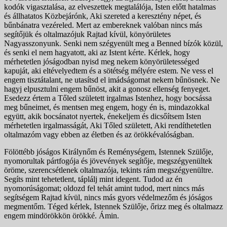
kodók vigasztalása, az elveszettek megtalálója, Isten előtt hatalmas
és állhatatos Közbejárónk, Aki szereted a ke­resztény népet, és
bűnbánatra vezéreled. Mert az embe­reknek valóban nincs más
segítőjük és oltalmazójuk Raj­tad kívül, könyörületes
Nagyasszonyunk. Senki nem szé­gyenült meg a Benned bízók közül,
és senki el nem ha­gyatott, aki az Istent kérte. Kérlek, hogy
mérhetetlen jó­ságodban nyisd meg nekem könyörületességed
kapuját, aki eltévelyedtem és a sötétség mélyére estem. Ne vess el
engem tisztátalant, ne utasítsd el imádságomat nekem bűnösnek. Ne
hagyj elpusztulni engem bűnöst, akit a go­nosz ellenség fenyeget.
Esedezz értem a Tőled született irgalmas Istenhez, hogy bocsássa
meg bűneimet, és ment­sen meg engem, hogy én is, mindazokkal
együtt, akik bo­csánatot nyertek, énekeljem és dicsőítsem Isten
mérhetet­len irgalmasságát, Aki Tőled született, Aki rendíthetetlen
oltalmazóm vagy ebben az életben és az örökkévalóság­ban.
Fölöttébb jóságos Királynőm és Reménységem, Istennek Szülője,
nyomorultak pártfogója és jövevények segítője, megszégyenültek
öröme, szerencsétlenek oltalmazója, tekints rám megszégyenültre.
Segíts mint tehetetlent, táp­lálj mint idegent. Tudod az én
nyomorúságomat; oldozd fel tehát amint tudod, mert nincs más
segítségem Rajtad kívül, nincs más gyors védelmezőm és jóságos
megmen­tőm. Téged kérlek, Istennek Szülője, őrizz meg és oltal­mazz
engem mindörökkön örökké. Ámin.