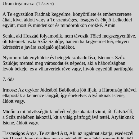
Uram irgalmazz. (12-szer)
A Te egyszülött Fiadnak kegyelme, könyörülete és emberszeretete
által, kivel áldott vagy a Te szentséges, jóságos és éltető Lelkeddel
együtt, most és mindenkor és mindörökkön örökké. Ámin.
Senki, aki Hozzád folyamodik, nem távozik Tőled meg­szégyenülve,
óh Istennek tiszta Szűz Szülője, hanem ha kegyelmet kér, elnyeri
kéréséért a javára szolgáló ajándé­kot.
Nyomorultak enyhülete és betegek szabadulása, Istennek Szűz
Szülője; mentsd meg városodat és népedet, aki a háborúságban
lévők békéje, és a viharvertek réve vagy, hívők egyedüli pártfogója.
7. óda
Irmosz: Az egykor Júdeából Babilonba jött ifjak, a Há­romság hitével
eltaposták a kemence lángját, így éne­kelve: Atyáinknak Istene,
áldott vagy.
Midőn a mi üdvösségünk művét végbe akartad vinni, óh Üdvözítő,
a Szűz méhében lakoztál, kit a világ pártfogójává tettél. Atyáinknak
Istene, áldott vagy.
Tisztaságos Anya, Te szülted Azt, Aki az irgalmat akarja; esedezzél
hát Hozzá, hogy tisztítsa meg a vétkek­től és a lélek szennyfoltjaitól