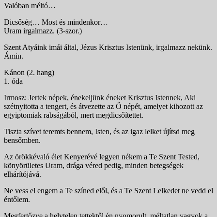
Valóban méltó…
Dicsőség… Most és mindenkor…
Uram irgalmazz. (3-szor.)
Szent Atyáink imái által, Jézus Krisztus Istenünk, irgalmazz nekünk.
Ámin.
Kánon (2. hang)
1. óda
Irmosz: Jertek népek, énekeljünk éneket Krisztus Istennek, Aki
szétnyitotta a tengert, és átvezette az Ő népét, amelyet kihozott az
egyiptomiak rabságából, mert megdicsőítettet.
Tiszta szívet teremts bennem, Isten, és az igaz lelket újítsd meg
bensőmben.
Az örökkévaló élet Kenyerévé legyen nékem a Te Szent Tested,
könyörületes Uram, drága véred pedig, minden betegségek
elhárítójává.
Ne vess el engem a Te színed elől, és a Te Szent Lelkedet ne vedd el
éntőlem.
Megfertőzve a helytelen tettektől én nyomorult, méltatlan vagyok a