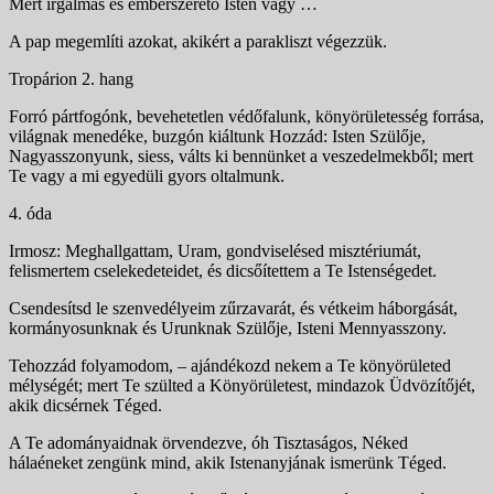
Mert irgalmas és emberszerető Isten vagy …
A pap megemlíti azokat, akikért a parakliszt végezzük.
Tropárion 2. hang
Forró pártfogónk, bevehetetlen védőfalunk, könyörületes­ség forrása,
világnak menedéke, buzgón kiáltunk Hozzád: Isten Szülője,
Nagyasszonyunk, siess, válts ki bennünket a veszedelmekből; mert
Te vagy a mi egyedüli gyors oltal­munk.
4. óda
Irmosz: Meghallgattam, Uram, gondviselésed misztériu­mát,
felismertem cselekedeteidet, és dicsőítettem a Te Istenségedet.
Csendesítsd le szenvedélyeim zűrzavarát, és vét­keim háborgását,
kormányosunknak és Urunknak Szülője, Isteni Mennyasszony.
Tehozzád folyamodom, – ajándékozd nekem a Te könyörületed
mélységét; mert Te szülted a Könyörületest, mindazok Üdvözítőjét,
akik dicsérnek Téged.
A Te adományaidnak örvendezve, óh Tisztaságos, Néked
hálaéneket zengünk mind, akik Istenanyjának isme­rünk Téged.