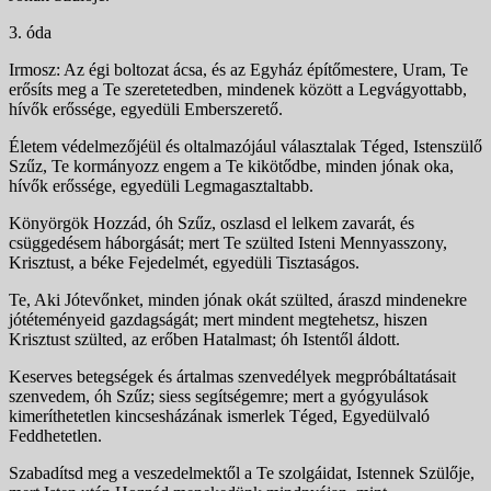
3. óda
Irmosz: Az égi boltozat ácsa, és az Egyház építőmestere, Uram, Te
erősíts meg a Te szeretetedben, mindenek kö­zött a Legvágyottabb,
hívők erőssége, egyedüli Ember­szerető.
Életem védelmezőjéül és oltalmazójául választalak Téged, Istenszülő
Szűz, Te kormányozz engem a Te ki­kötődbe, minden jónak oka,
hívők erőssége, egyedüli Legmagasztaltabb.
Könyörgök Hozzád, óh Szűz, oszlasd el lelkem zavarát, és
csüggedésem háborgását; mert Te szülted Is­teni Mennyasszony,
Krisztust, a béke Fejedelmét, egyedüli Tisztaságos.
Te, Aki Jótevőnket, minden jónak okát szülted, áraszd mindenekre
jótéteményeid gazdagságát; mert min­dent megtehetsz, hiszen
Krisztust szülted, az erőben Ha­talmast; óh Istentől áldott.
Keserves betegségek és ártalmas szenvedélyek megpróbáltatásait
szenvedem, óh Szűz; siess segítsé­gemre; mert a gyógyulások
kimeríthetetlen kincsesházá­nak ismerlek Téged, Egyedülvaló
Feddhetetlen.
Szabadítsd meg a veszedelmektől a Te szolgáidat, Isten­nek Szülője,