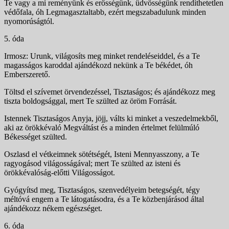
Te vagy a mi reményünk és erősségünk, üdvössé­günk rendíthetetlen
védőfala, óh Legmagasztaltabb, ezért megszabadulunk minden
nyomorúságtól.
5. óda
Irmosz: Urunk, világosíts meg minket rendeléseiddel, és a Te
magasságos karoddal ajándékozd nekünk a Te béké­det, óh
Emberszerető.
Töltsd el szívemet örvendezéssel, Tisztaságos; és ajándékozz meg
tiszta boldogsággal, mert Te szülted az öröm Forrását.
Istennek Tisztaságos Anyja, jöjj, válts ki minket a veszedelmekből,
aki az örökkévaló Megváltást és a min­den értelmet felülmúló
Békességet szülted.
Oszlasd el vétkeimnek sötétségét, Isteni Menny­asszony, a Te
ragyogásod világosságával; mert Te szülted az isteni és
örökkévalóság-előtti Világosságot.
Gyógyítsd meg, Tisztaságos, szenvedélyeim be­tegségét, tégy
méltóvá engem a Te látogatásodra, és a Te közbenjárásod által
ajándékozz nékem egészséget.
6. óda