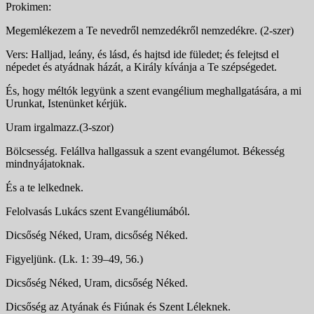
Prokimen:
Megemlékezem a Te nevedről nemzedékről nemzedékre. (2-szer)
Vers: Halljad, leány, és lásd, és hajtsd ide füledet; és felejtsd el
népedet és atyádnak házát, a Király kívánja a Te szépségedet.
És, hogy méltók legyünk a szent evangélium meghallgatására, a mi
Urunkat, Istenünket kérjük.
Uram irgalmazz.(3-szor)
Bölcsesség. Felállva hallgassuk a szent evangélumot. Békesség
mindnyájatoknak.
És a te lelkednek.
Felolvasás Lukács szent Evangéliumából.
Dicsőség Néked, Uram, dicsőség Néked.
Figyeljünk. (Lk. 1: 39–49, 56.)
Dicsőség Néked, Uram, dicsőség Néked.
Dicsőség az Atyának és Fiúnak és Szent Léleknek.