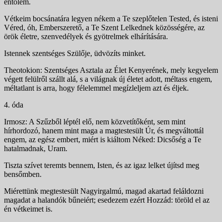
éntőlem.
Vétkeim bocsánatára legyen nékem a Te szeplőtelen Tested, és isteni
Véred, óh, Emberszerető, a Te Szent Lelkednek közösségére, az
örök életre, szenvedélyek és gyötrelmek elhárítására.
Istennek szentséges Szülője, üdvözíts minket.
Theotokion: Szentséges Asztala az Élet Kenyerének, mely kegyelem
végett felülről szállt alá, s a világnak új életet adott, méltass engem,
méltatlant is arra, hogy félelemmel megízleljem azt és éljek.
4. óda
Irmosz: A Szűzből léptél elő, nem közvetítőként, sem mint
hírhordozó, hanem mint maga a magtestesült Úr, és megváltottál
engem, az egész embert, miért is kiáltom Néked: Dicsőség a Te
hatalmadnak, Uram.
Tiszta szívet teremts bennem, Isten, és az igaz lelket újítsd meg
bensőmben.
Miérettünk megtestesült Nagyirgalmú, magad akartad feláldozni
magadat a halandók bűneiért; esedezem ezért Hozzád: töröld el az
én vétkeimet is.