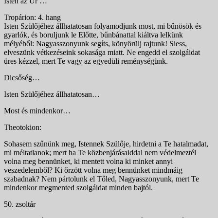
Isten az Úr …
Tropárion: 4. hang
Isten Szülőjéhez állhatatosan folyamodjunk most, mi bűnösök és
gyarlók, és boruljunk le Előtte, bűnbánattal kiáltva lelkünk
mélyéből: Nagyasszonyunk segíts, könyörülj rajtunk! Siess,
elveszünk vétkezéseink sokasága miatt. Ne engedd el szolgáidat
üres kézzel, mert Te vagy az egyedüli reménységünk.
Dicsőség…
Isten Szülőjéhez állhatatosan…
Most és mindenkor…
Theotokion:
Sohasem szűnünk meg, Istennek Szülője, hirdetni a Te hatalmadat,
mi méltatlanok; mert ha Te közbenjárásaiddal nem védelmeztél
volna meg bennünket, ki mentett volna ki minket annyi
veszedelemből? Ki őrzött volna meg bennünket mindmáig
szabadnak? Nem pártolunk el Tőled, Nagyasszonyunk, mert Te
mindenkor megmented szolgáidat minden bajtól.
50. zsoltár