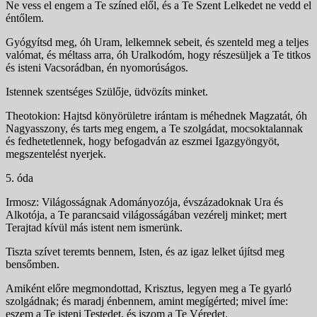
Ne vess el engem a Te színed elől, és a Te Szent Lelkedet ne vedd el
éntőlem.
Gyógyítsd meg, óh Uram, lelkemnek sebeit, és szenteld meg a teljes
valómat, és méltass arra, óh Uralkodóm, hogy részesüljek a Te titkos
és isteni Vacsorádban, én nyomorúságos.
Istennek szentséges Szülője, üdvözíts minket.
Theotokion: Hajtsd könyörületre irántam is méhednek Magzatát, óh
Nagyasszony, és tarts meg engem, a Te szolgádat, mocsoktalannak
és fedhetetlennek, hogy befogadván az eszmei Igazgyöngyöt,
megszentelést nyerjek.
5. óda
Irmosz: Világosságnak Adományozója, évszázadoknak Ura és
Alkotója, a Te parancsaid világosságában vezérelj minket; mert
Terajtad kívül más istent nem ismerünk.
Tiszta szívet teremts bennem, Isten, és az igaz lelket újítsd meg
bensőmben.
Amiként előre megmondottad, Krisztus, legyen meg a Te gyarló
szolgádnak; és maradj énbennem, amint megígérted; mivel íme:
eszem a Te isteni Testedet, és iszom a Te Véredet.