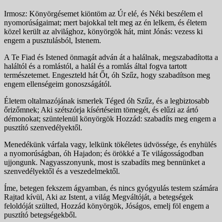
Irmosz: Könyörgésemet kiöntöm az Úr elé, és Néki be­szélem el
nyomorúságaimat; mert bajokkal telt meg az én lelkem, és életem
közel került az alvilághoz, könyörgök hát, mint Jónás: vezess ki
engem a pusztulásból, Istenem.
A Te Fiad és Istened önmagát adván át a halálnak, megszabadította a
haláltól és a romlástól, a halál és a romlás által fogva tartott
természetemet. Engeszteld hát Őt, óh Szűz, hogy szabadítson meg
engem ellenségeim gonoszságától.
Életem oltalmazójának ismerlek Téged óh Szűz, és a legbiztosabb
őrizőmnek; Aki szétszórja kísértéseim tö­megét, és elűzi az ártó
démonokat; szüntelenül könyörgök Hozzád: szabadíts meg engem a
pusztító szenvedélyektől.
Menedékünk várfala vagy, lelkünk tökéletes üd­vössége, és enyhülés
a nyomorúságban, óh Hajadon; és örökké a Te világosságodban
ujjongunk. Nagyasszo­nyunk, most is szabadíts meg bennünket a
szenvedélyektől és a veszedelmektől.
Íme, betegen fekszem ágyamban, és nincs gyógyulás testem számára
Rajtad kívül, Aki az Istent, a világ Megváltóját, a betegségek
feloldóját szülted, Hoz­zád könyörgök, Jóságos, emelj föl engem a
pusztító be­tegségekből.