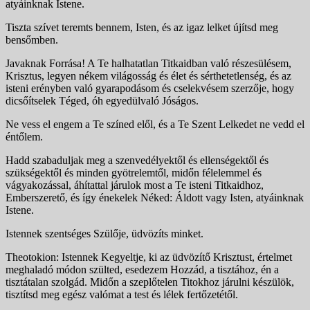
atyáinknak Istene.
Tiszta szívet teremts bennem, Isten, és az igaz lelket újítsd meg
bensőmben.
Javaknak Forrása! A Te halhatatlan Titkaidban való részesülésem,
Krisztus, legyen nékem világosság és élet és sérthetetlenség, és az
isteni erényben való gyarapodásom és cselekvésem szerzője, hogy
dicsőítselek Téged, óh egyedülvaló Jóságos.
Ne vess el engem a Te színed elől, és a Te Szent Lelkedet ne vedd el
éntőlem.
Hadd szabaduljak meg a szenvedélyektől és ellenségektől és
szükségektől és minden gyötrelemtől, midőn félelemmel és
vágyakozással, áhítattal járulok most a Te isteni Titkaidhoz,
Emberszerető, és így énekelek Néked: Áldott vagy Isten, atyáinknak
Istene.
Istennek szentséges Szülője, üdvözíts minket.
Theotokion: Istennek Kegyeltje, ki az üdvözítő Krisztust, értelmet
meghaladó módon szülted, esedezem Hozzád, a tisztához, én a
tisztátalan szolgád. Midőn a szeplőtelen Titokhoz járulni készülök,
tisztítsd meg egész valómat a test és lélek fertőzetétől.