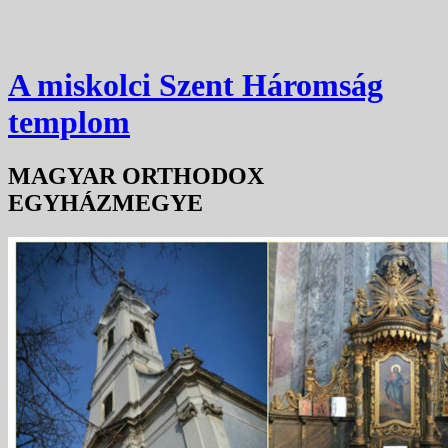
A miskolci Szent Háromság
templom
MAGYAR ORTHODOX
EGYHÁZMEGYE