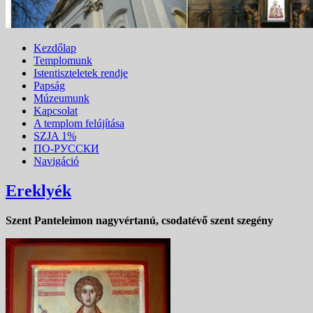
Kezdőlap
Templomunk
Istentiszteletek rendje
Papság
Múzeumunk
Kapcsolat
A templom felújítása
SZJA 1%
ПО-РУССКИ
Navigáció
Ereklyék
Szent Panteleimon nagyvértanú, csodatévő szent szegény