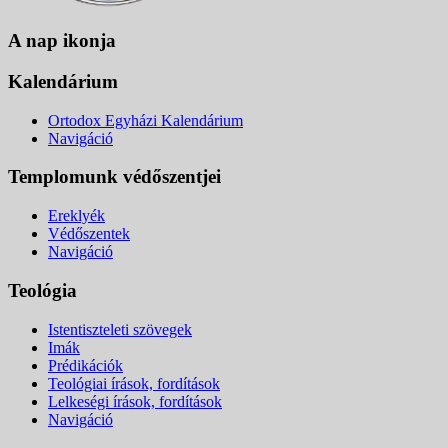
A nap ikonja
Kalendárium
Ortodox Egyházi Kalendárium
Navigáció
Templomunk védőszentjei
Ereklyék
Védőszentek
Navigáció
Teológia
Istentiszteleti szövegek
Imák
Prédikációk
Teológiai írások, fordítások
Lelkeségi írások, fordítások
Navigáció