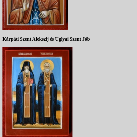
Kárpáti Szent Alekszij és Uglyai Szent Jób