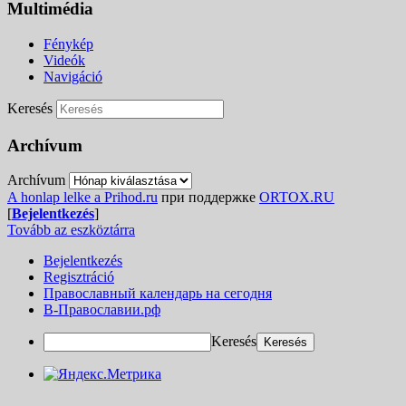
Multimédia
Fénykép
Videók
Navigáció
Keresés
Archívum
Archívum
A honlap lelke a Prihod.ru
при поддержке
ORTOX.RU
[
Bejelentkezés
]
Tovább az eszköztárra
Bejelentkezés
Regisztráció
Православный календарь на сегодня
В-Православии.рф
Keresés