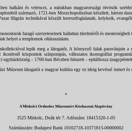
ben balkáni és velencei, a másikban magyarországi ötvösök szebbné
emplomból származó, 1721-ben Moszchopoliszban készített, három darabbó
azar filigrán technikával készült keresztfoglalataik, kelykeik, evan
ox monostorok faragó szerzeteseinek hallatlan türelméről és mesterségbel
ak helyet a templomok oltárasztalain.
nkollekcióval lepik meg a látogatót. A környező falak paravánjain 
z ikonfestő központok színpompás, változatos ikonográfiai programú 
ci egyházközség – 1760-ban Bécsben hímzett – epitáfiosza (nagypénteki 
zi Múzeum látogatói a magyar kultúra egy ez ideig kevéssé ismert és s
*
A Miskolci Orthodox Múzeumért Közhasznú Alapítvány
3525 Miskolc, Deák tér 7. Adószám: 18415320-1-05
Számlaszám: Budapest Bank 10102718-10371815-00000002