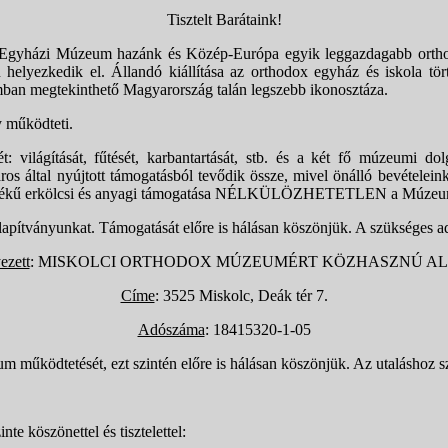
Tisztelt Barátaink!
dox Egyházi Múzeum hazánk és Közép-Európa egyik leggazdagabb orth
helyezkedik el. Állandó kiállítása az orthodox egyház és iskola tör
omban megtekinthető Magyarország talán legszebb ikonosztáza.
 működteti.
 világítását, fűtését, karbantartását, stb. és a két fő múzeumi dol
 által nyújtott támogatásból tevődik össze, mivel önálló bevételeink
rtékű erkölcsi és anyagi támogatása NÉLKÜLÖZHETETLEN a Múzeum 
pítványunkat. Támogatását előre is hálásan köszönjük. A szükséges a
zett
: MISKOLCI ORTHODOX MÚZEUMÉRT KÖZHASZNÚ A
Címe
: 3525 Miskolc, Deák tér 7.
Adószáma
: 18415320-1-05
űködtetését, ezt szintén előre is hálásan köszönjük. Az utaláshoz 
 köszönettel és tisztelettel: