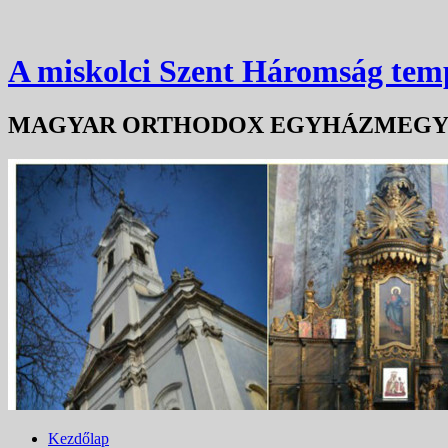
A miskolci Szent Háromság te
MAGYAR ORTHODOX EGYHÁZMEG
Kezdőlap