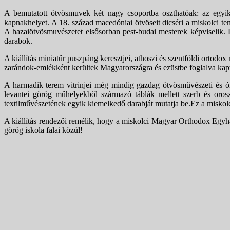
A bemutatott ötvösmuvek két nagy csoportba oszthatóak: az egyik
kapnakhelyet. A 18. század macedóniai ötvöseit dicséri a miskolci t
A hazaiötvösmuvészetet elsősorban pest-budai mesterek képviselik. P
darabok.
A kiállítás miniatűr puszpáng keresztjei, athoszi és szentföldi ortod
zarándok-emlékként kerültek Magyarországra és ezüstbe foglalva kapt
A harmadik terem vitrinjei még mindig gazdag ötvösművészeti és ó
levantei görög műhelyekből származó táblák mellett szerb és oros
textilművészetének egyik kiemelkedő darabját mutatja be.Ez a miskol
A kiállítás rendezői remélik, hogy a miskolci Magyar Orthodox Egyhá
görög iskola falai közül!