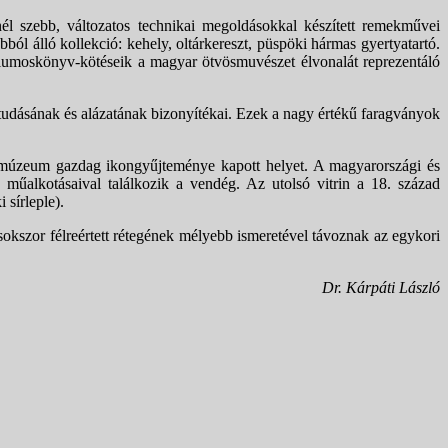
l szebb, változatos technikai megoldásokkal készített remekművei
l álló kollekció: kehely, oltárkereszt, püspöki hármas gyertyatartó.
géliumoskönyv-kötéseik a magyar ötvösmuvészet élvonalát reprezentáló
i tudásának és alázatának bizonyítékai. Ezek a nagy értékű faragványok
a múzeum gazdag ikongyűjteménye kapott helyet. A magyarországi és
műalkotásaival találkozik a vendég. Az utolsó vitrin a 18. század
sírleple).
okszor félreértett rétegének mélyebb ismeretével távoznak az egykori
Dr. Kárpáti László