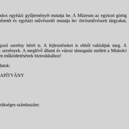
odox egyházi gyűjteményét mutatja be. A Múzeum az egykori görög
ténetét és egyházi művészetét mutatja be: ötvösművészeti tárgyakat,
gozó szerény bérét is. A fejlesztéseket is ebből valósítjuk meg. A
 szerények. A meglévő állami és városi támogatás mellett a Miskolci
működtetésének biztosításához!
datok:
LAPÍTVÁNY
szükséges számlaszám: