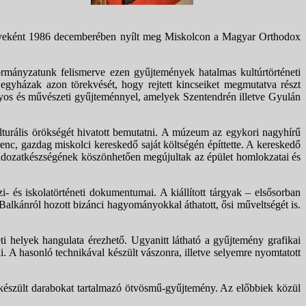
nyeként 1986 decemberében nyílt meg Miskolcon a Magyar Orthodox
rmányzatunk felismerve ezen gyűjtemények hatalmas kultúrtörténeti
egyházak azon törekvését, hogy rejtett kincseiket megmutatva részt
s és művészeti gyűjteménnyel, amelyek Szentendrén illetve Gyulán
turális örökségét hivatott bemutatni. A múzeum az egykori nagyhírű
renc, gazdag miskolci kereskedő saját költségén építtette. A kereskedő
 áldozatkészségének köszönhetően megújultak az épület homlokzatai és
 és iskolatörténeti dokumentumai. A kiállított tárgyak – elsősorban
lkánról hozott bizánci hagyományokkal áthatott, ősi műveltségét is.
ti helyek hangulata érezhető. Ugyanitt látható a gyűjtemény grafikai
. A hasonló technikával készült vászonra, illetve selyemre nyomtatott
l készült darabokat tartalmazó ötvösmű-gyűjtemény. Az előbbiek közül