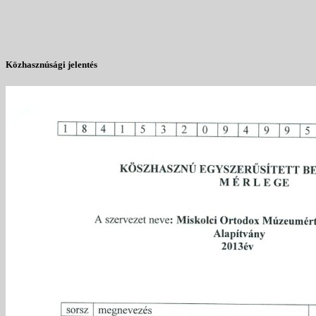
Közhasznúsági jelentés