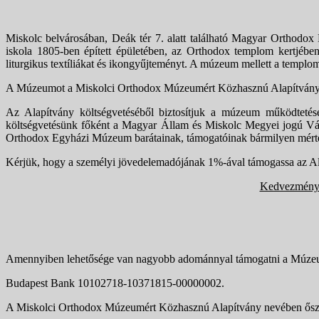
Miskolc belvárosában, Deák tér 7. alatt található Magyar Ortho
iskola 1805-ben épített épületében, az Orthodox templom kertjében 
liturgikus textíliákat és ikongyűjteményt. A múzeum mellett a templ
A Múzeumot a Miskolci Orthodox Múzeumért Közhasznú Alapítvány
Az Alapítvány költségvetéséből biztosítjuk a múzeum működtetését:
költségvetésünk főként a Magyar Állam és Miskolc Megyei jogú Város
Orthodox Egyházi Múzeum barátainak, támogatóinak bármilyen mé
Kérjük, hogy a személyi jövedelemadójának 1%-ával támogassa az Ala
Kedvezménye
Amennyiben lehetősége van nagyobb adománnyal támogatni a Múzeum m
Budapest Bank 10102718-10371815-00000002.
A Miskolci Orthodox Múzeumért Közhasznú Alapítvány nevében őszinte