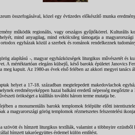
zeum összefogásával, közel egy évtizedes előkészítő munka eredmé
emény működik regionális, vagy országos gyűjtőkörrel. Kulturális ko
 helyét, mind anyagilag, mind erkölcsileg támogatja a magyarországi 
ortodox egyházak közül a szerbek és románok rendelkeznek tudományo
örög alapítású -, magyar egyházközségek liturgikus művészetét és kul
yet. A mértéktartóan elegáns külsejű, késő barokk épületet Janovics Fe
tta meg kapuit. Az 1980-as évek első felében az akkori megyei tanács
aptak helyet a 17-18. században megtelepedett makedovlachok egyházi-
elynek eredményeképpen hazai balkáni eredetű népesség megőrizte a Ba
vészeti örökséget a kiállítás további három terme mutatja be.
jében a monumentális barokk templomok felépülte előtti istentisztele
óak a magyarországi görög templomok rézmetszetes felszentelési ikonjai
 szövött és hímzett liturgikus textíliák, valamint a többnyire ezüstbő
állal hímzett takaróegyüttes érdemel külön említést.