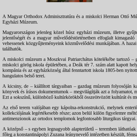
A Magyar Orthodox Adminisztratúra és a miskolci Herman Ottó Mú
Egyházi Múzeum.
Magyarországon jelenleg közel húsz egyházi múzeum, illetve gyűjt
jelentőségét és a magyar művelődéstörténetben elfoglalt kimagasló
vehessenek közgyűjteményeink közművelődési munkájában. A hazai 
találhatók.
A miskolci múzeum a Moszkvai Patriarchátus kötelékébe tartozó – g
miskolci görög iskola épületében, a Deák tér 7. szám alatt kapott hel
kompánia és az egyházközség által fenntartott iskola 1805-ben nyito
hangulatos belső terei.
A kicsiny, de – kiállított tárgyaiban – gazdag múzeum folyosóján k
könyvek és írásos dokumentumok – megvilágítják azt a folyamatot, m
Ezt a sokszínű, különböző kultúrkörökből összeötvözött kultúrát és mű
Az első terem valójában egy kápolna-rekonstrukció, melynek enteriőr
kollekciójának legértékesebb része; azon belül külön figyelemre mélt
antimenzionok az ortodox templomok legfontosabb liturgikus tárgyai.
A középső – s egyben legnagyobb alapterületű – teremben láthatóak a
főleg a konstantinápolyi Zuzana leánynevelő intézetben készült, fémsz