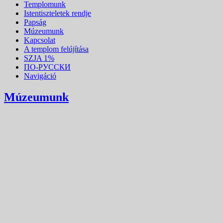
Templomunk
Istentiszteletek rendje
Papság
Múzeumunk
Kapcsolat
A templom felújítása
SZJA 1%
ПО-РУССКИ
Navigáció
Múzeumunk