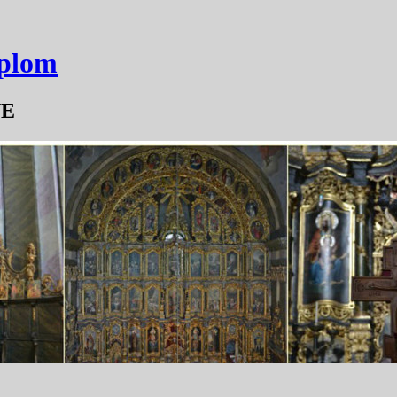
mplom
YE