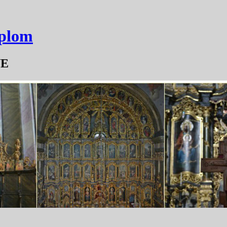
mplom
YE