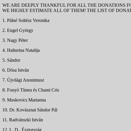
WE ARE DEEPLY THANKFUL FOR ALL THE DONATIONS FO
WE HIGHLY ESTIMATE ALL OF THEM! THE LIST OF DONA
1. Pálné Soltész Veronika
2. Engel György
3. Nagy Péter
4. Halturina Natalija
5. Sándor
6. Dósa István
7. Újvilági Anonimusz
8. Fonyó Tímea és Chami Cris
9. Muskovics Marianna
10. Dr. Kovásznai Sándor Pál
11. Radvánszki István
12. L. D., Észtország