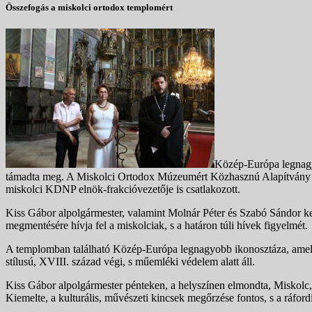
Összefogás a miskolci ortodox templomért
Közép-Európa legnagyo
támadta meg. A Miskolci Ortodox Múzeumért Közhasznú Alapítvány a t
miskolci KDNP elnök-frakcióvezetője is csatlakozott.
Kiss Gábor alpolgármester, valamint Molnár Péter és Szabó Sándor k
megmentésére hívja fel a miskolciak, s a határon túli hívek figyelmét.
A templomban található Közép-Európa legnagyobb ikonosztáza, amely 88
stílusú, XVIII. század végi, s műemléki védelem alatt áll.
Kiss Gábor alpolgármester pénteken, a helyszínen elmondta, Miskolc,
Kiemelte, a kulturális, művészeti kincsek megőrzése fontos, s a ráfor