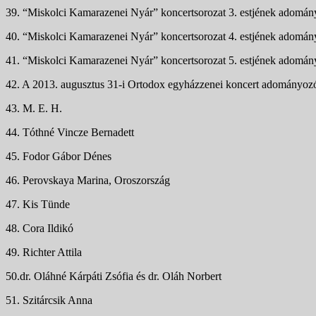
39. “Miskolci Kamarazenei Nyár” koncertsorozat 3. estjének adomán
40. “Miskolci Kamarazenei Nyár” koncertsorozat 4. estjének adomán
41. “Miskolci Kamarazenei Nyár” koncertsorozat 5. estjének adomán
42. A 2013. augusztus 31-i Ortodox egyházzenei koncert adományoz
43. M. E. H.
44. Tóthné Vincze Bernadett
45. Fodor Gábor Dénes
46. Perovskaya Marina, Oroszország
47. Kis Tünde
48. Cora Ildikó
49. Richter Attila
50.dr. Oláhné Kárpáti Zsófia és dr. Oláh Norbert
51. Szitárcsik Anna