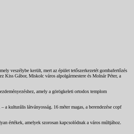
ely veszélybe került, mert az épület tetőszerkezetét gombafertőzés
 Kiss Gábor, Miskolc város alpolgármestere és Molnár Péter, a
 kezdeményezéshez, amely a görögkeleti ortodox templom
– a kulturális látványosság. 16 méter magas, a berendezése copf
olyan értékek, amelyek szorosan kapcsolódnak a város múltjához.