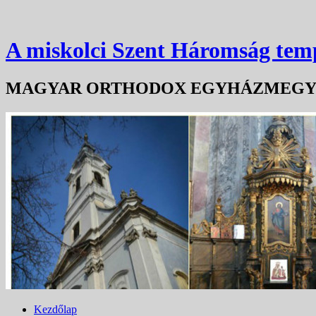
A miskolci Szent Háromság te
MAGYAR ORTHODOX EGYHÁZMEG
Kezdőlap