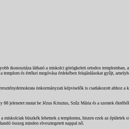
bb ikonosztáza látható a miskolci görögkeleti ortodox templomban, am
emplom és értékei megóvása érdekében felajánlásokat gyűjt, amelyhez
ereszténydemokrata önkormányzati képviselők is csatlakozott ahhoz a
 jelenetet mutat be Jézus Krisztus, Szűz Mária és a szentek életéből 
 a miskolciak büszkék lehetnek a templomra, hiszen ezek az épületek 
dítandó összeg minden elvesztegetett nappal nő.