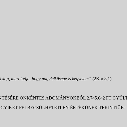
i kap, mert tudja, hogy nagylelkűsége is kegyelem”
(2Kor 8,1)
TÉSÉRE ÖNKÉNTES ADOMÁNYOKBÓL 2.745.042 FT GYŰLT
YIKET FELBECSÜLHETETLEN ÉRTÉKŰNEK TEKINTJÜK! H