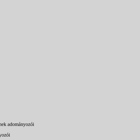
jének adományozói
yozói