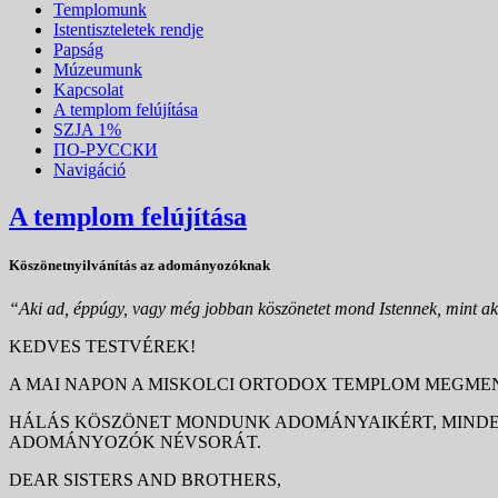
Templomunk
Istentiszteletek rendje
Papság
Múzeumunk
Kapcsolat
A templom felújítása
SZJA 1%
ПО-РУССКИ
Navigáció
A templom felújítása
Köszönetnyilvánítás az adományozóknak
“Aki ad, éppúgy, vagy még jobban köszönetet mond Istennek, mint ak
KEDVES TESTVÉREK!
A MAI NAPON A MISKOLCI ORTODOX TEMPLOM MEGMEN
HÁLÁS KÖSZÖNET MONDUNK ADOMÁNYAIKÉRT, MINDEG
ADOMÁNYOZÓK NÉVSORÁT.
DEAR SISTERS AND BROTHERS,