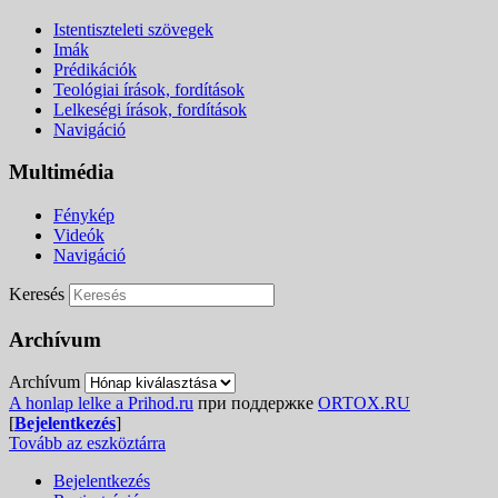
Istentiszteleti szövegek
Imák
Prédikációk
Teológiai írások, fordítások
Lelkeségi írások, fordítások
Navigáció
Multimédia
Fénykép
Videók
Navigáció
Keresés
Archívum
Archívum
A honlap lelke a Prihod.ru
при поддержке
ORTOX.RU
[
Bejelentkezés
]
Tovább az eszköztárra
Bejelentkezés