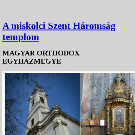
A miskolci Szent Háromság
templom
MAGYAR ORTHODOX
EGYHÁZMEGYE