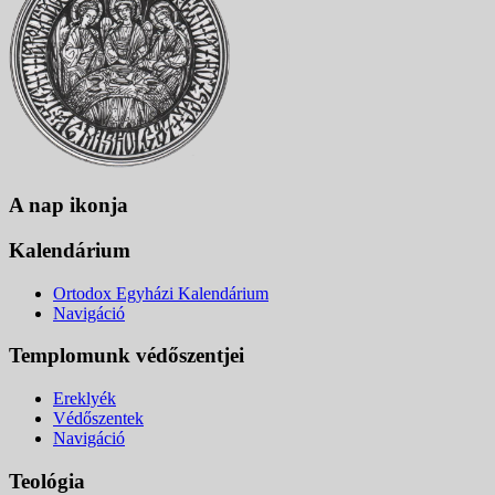
A nap ikonja
Kalendárium
Ortodox Egyházi Kalendárium
Navigáció
Templomunk védőszentjei
Ereklyék
Védőszentek
Navigáció
Teológia