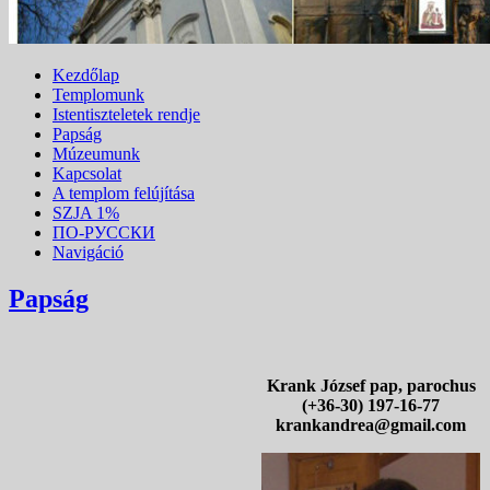
Kezdőlap
Templomunk
Istentiszteletek rendje
Papság
Múzeumunk
Kapcsolat
A templom felújítása
SZJA 1%
ПО-РУССКИ
Navigáció
Papság
Krank József pap,
parochus
(+36-30) 197-16-77
krankandrea@gmail.com